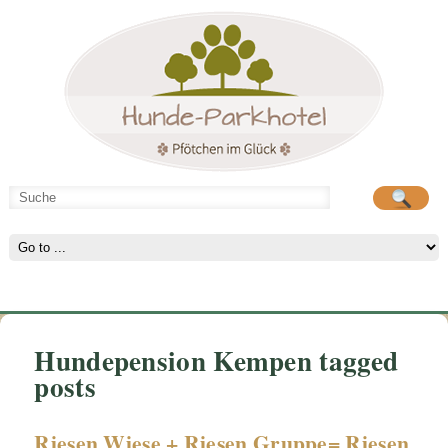
Hunde-Parkhotel
Hunde-Parkhotel
große Spielwiese
große Spielwiese
Hundepension Kempen tagged
posts
Riesen Wiese + Riesen Gruppe= Riesen