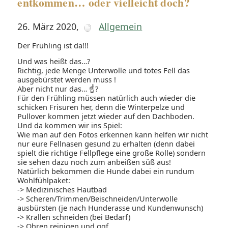
entkommen… oder vielleicht doch?
26. März 2020
,
Allgemein
Der Frühling ist da!!!
Und was heißt das…?
Richtig, jede Menge Unterwolle und totes Fell das
ausgebürstet werden muss !
Aber nicht nur das… ☝?
Für den Frühling müssen natürlich auch wieder die
schicken Frisuren her, denn die Winterpelze und
Pullover kommen jetzt wieder auf den Dachboden.
Und da kommen wir ins Spiel:
Wie man auf den Fotos erkennen kann helfen wir nicht
nur eure Fellnasen gesund zu erhalten (denn dabei
spielt die richtige Fellpflege eine große Rolle) sondern
sie sehen dazu noch zum anbeißen süß aus!
Natürlich bekommen die Hunde dabei ein rundum
Wohlfühlpaket:
-> Medizinisches Hautbad
-> Scheren/Trimmen/Beischneiden/Unterwolle
ausbürsten (je nach Hunderasse und Kundenwunsch)
-> Krallen schneiden (bei Bedarf)
-> Ohren reinigen und ggf...