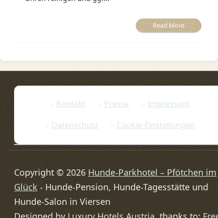
Read More
Kontakt
Presse
Impressum
Datenschutz
Cookie-Einstellungen
Copyright © 2026
Hunde-Parkhotel – Pfötchen im
Glück
- Hunde-Pension, Hunde-Tagesstätte und
Hunde-Salon in Viersen
Designed by
Luxury Hotels Austria
, thanks to:
Fre