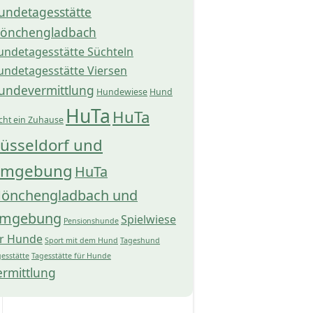
undetagesstätte
önchengladbach
undetagesstätte Süchteln
undetagesstätte Viersen
undevermittlung
Hundewiese
Hund
HuTa
HuTa
cht ein Zuhause
üsseldorf und
mgebung
HuTa
önchengladbach und
mgebung
Spielwiese
Pensionshunde
ür Hunde
Sport mit dem Hund
Tageshund
esstätte
Tagesstätte für Hunde
ermittlung