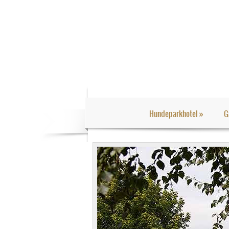
Hundeparkhotel
»
G