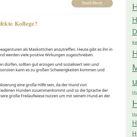
Read More
H
H
fekte Kollege?
D
K
eagenturen als Maskottchen anzutreffen. Heute gibt es ihn in
H
nd werden viele positive Wirkungen zugeschrieben.
dürfen, sollten gut erzogen und sozialisiert sein und
M
Ansonsten kann es zu großen Schwierigkeiten kommen und
lisierung eine große Hilfe sein, da der Hund von
schiedenen Hunden zusammenkommt und so die Sprache der
H
nsere große Freilaufwiese nutzen um mit seinem Hund an der
H
Hu
H
H