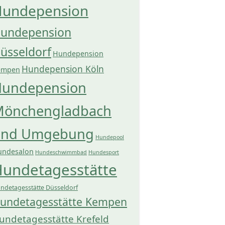
undepension
undepension
üsseldorf
Hundepension
Hundepension Köln
empen
undepension
önchengladbach
und Umgebung
Hundepool
undesalon
Hundeschwimmbad
Hundesport
undetagesstätte
ndetagesstätte Düsseldorf
undetagesstätte Kempen
undetagesstätte Krefeld