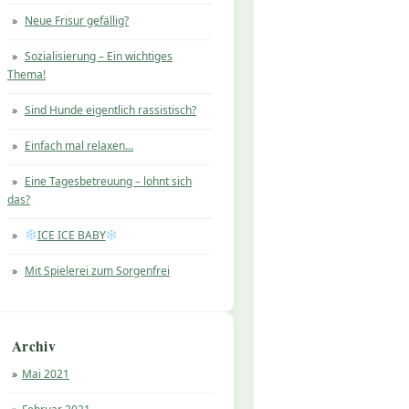
Neue Frisur gefällig?
Sozialisierung – Ein wichtiges
Thema!
Sind Hunde eigentlich rassistisch?
Einfach mal relaxen…
Eine Tagesbetreuung – lohnt sich
das?
ICE ICE BABY
Mit Spielerei zum Sorgenfrei
Archiv
Mai 2021