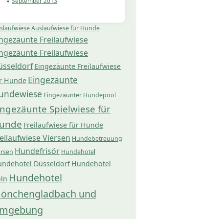
September 2013
slaufwiese
Auslaufwiese für Hunde
ngezäunte Freilaufwiese
ngezäunte Freilaufwiese
üsseldorf
Eingezäunte Freilaufwiese
Eingezäunte
r Hunde
undewiese
Eingezäunter Hundepool
ingezäunte Spielwiese für
unde
Freilaufwiese für Hunde
eilaufwiese Viersen
Hundebetreuung
Hundefrisör
ersen
Hundehotel
ndehotel Düsseldorf
Hundehotel
Hundehotel
ln
önchengladbach und
mgebung