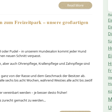
Read More
Au
Ei
n zum Freizeitpark – unsere großartigen
Ei
D
fü
H
el oder Pudel – in unserem Hundesalon kommt jeder Hund
E
nen neuen Schnitt verpasst.
H
, aber auch Ohrenpflege, Krallenpflege und Zahnpflege sind
Fr
t ganz von der Rasse und dem Geschmack der Besitzer ab.
Vi
le sechs bis acht Wochen, während Westies alle acht bis zwölf
Hu
Kö
r vereinbart werden – je besser desto früher!
M
s zurecht gemacht zu werden...
U