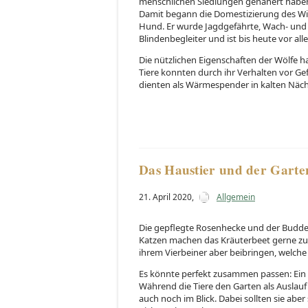
menschlichen Siedlungen genähert haben.
Damit begann die Domestizierung des Wil
Hund. Er wurde Jagdgefährte, Wach- und
Blindenbegleiter und ist bis heute vor al
Die nützlichen Eigenschaften der Wölfe 
Tiere konnten durch ihr Verhalten vor Ge
dienten als Wärmespender in kalten Näch
Das Haustier und der Garte
21. April 2020
,
Allgemein
Die gepflegte Rosenhecke und der Budde
Katzen machen das Kräuterbeet gerne zu
ihrem Vierbeiner aber beibringen, welche
Es könnte perfekt zusammen passen: Ein 
Während die Tiere den Garten als Auslauf
auch noch im Blick. Dabei sollten sie abe