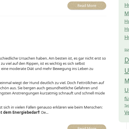
H
Read More
M
H
H
H
su
D
hiedliche Ursachen haben. Am besten ist, es gar nicht erst so
u viel auf den Rippen, ist es wichtig es sich selbst
U
 eine moderate Diät und mehr Bewegung ins Leben zu
M
uf einmal wiegt der Hund deutlich zu viel. Doch Fettröllchen auf
schön aus. Sie bergen auch gesundheitliche Gefahren und
U
eringsten Anstrengungen kurzatmig schnauft und schnell müde
f
Tag
sich in vielen Fällen genauso erklären wie beim Menschen:
V
ht dem Energiebedarf
! De...
Read More