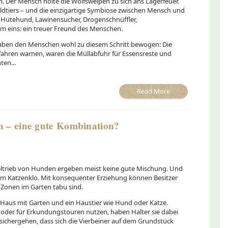
 Der Mensch holte die Wolfswelpen zu sich ans Lagerfeuer.
dtiers – und die einzigartige Symbiose zwischen Mensch und
 Hütehund, Lawinensucher, Drogenschnüffler,
lem eins: ein treuer Freund des Menschen.
haben den Menschen wohl zu diesem Schritt bewogen: Die
fahren warnen, waren die Müllabfuhr für Essensreste und
ten...
Read More
n – eine gute Kombination?
ltrieb von Hunden ergeben meist keine gute Mischung. Und
m Katzenklo. Mit konsequenter Erziehung können Besitzer
 Zonen im Garten tabu sind.
Haus mit Garten und ein Haustier wie Hund oder Katze.
 oder für Erkundungstouren nutzen, haben Halter sie dabei
r sichergehen, dass sich die Vierbeiner auf dem Grundstück