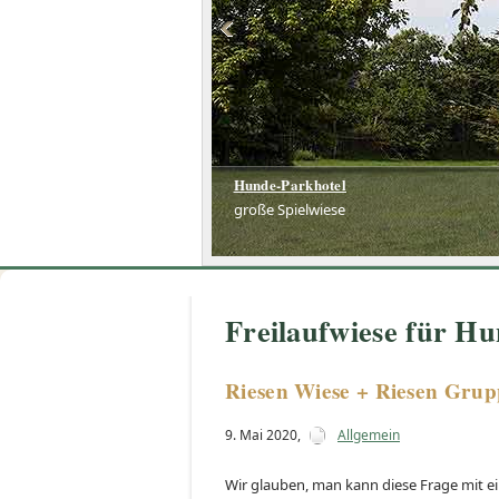
Hunde-Parkhotel
Hunde-Parkhotel
große Spielwiese
große Spielwiese
Freilaufwiese für Hu
Riesen Wiese + Riesen Gru
9. Mai 2020
,
Allgemein
Wir glauben, man kann diese Frage mit e