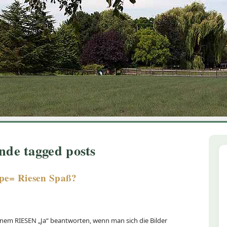
1
2
3
4
5
6
nde tagged posts
ppe= Riesen Spaß?
inem RIESEN „Ja“ beantworten, wenn man sich die Bilder