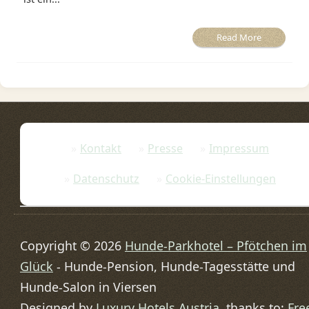
Read More
Kontakt
Presse
Impressum
Datenschutz
Cookie-Einstellungen
Copyright © 2026
Hunde-Parkhotel – Pfötchen im
Glück
- Hunde-Pension, Hunde-Tagesstätte und
Hunde-Salon in Viersen
Designed by
Luxury Hotels Austria
, thanks to:
Fre