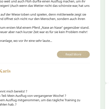
o weit und auch Floh durfte einen Ausflug machen, um ihr
 zeigen! (Auch wenn das Wetter nicht das schönste war, hat uns
 auf der Wiese toben und spielen, denn mittlerweile zeigt sie
nd öffnet sich nicht nur den Menschen, sondern auch ihren
e zum ersten Mal einem Pferd „Nase an Nase“ gegenüber stand.
euer aber nach kurzer Zeit war es für sie kein Problem mehr!
ranlage, wo vor ihr eine sehr laute...
Read More
Karis
ennt mich bereits! ?
Teil: Mein Ausflug von vergangener Woche! ?
inem Ausflug mitgenommen, um das tägliche Training zu
ählen hab. ?