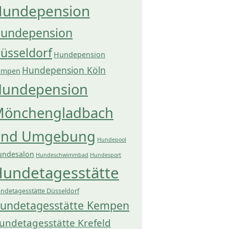
undepension
undepension
üsseldorf
Hundepension
Hundepension Köln
empen
undepension
önchengladbach
und Umgebung
Hundepool
undesalon
Hundeschwimmbad
Hundesport
undetagesstätte
ndetagesstätte Düsseldorf
undetagesstätte Kempen
undetagesstätte Krefeld