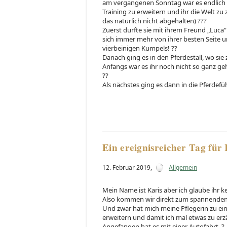
am vergangenen Sonntag war es endlich s
Training zu erweitern und ihr die Welt zu
das natürlich nicht abgehalten) ???
Zuerst durfte sie mit ihrem Freund „Luca“
sich immer mehr von ihrer besten Seite u
vierbeinigen Kumpels! ??
Danach ging es in den Pferdestall, wo si
Anfangs war es ihr noch nicht so ganz geh
??
Als nächstes ging es dann in die Pferdefüh
Ein ereignisreicher Tag für 
12. Februar 2019
,
Allgemein
Mein Name ist Karis aber ich glaube ihr k
Also kommen wir direkt zum spannenden 
Und zwar hat mich meine Pflegerin zu e
erweitern und damit ich mal etwas zu erz
Angefangen hat es mit einer Autofahrt. ?