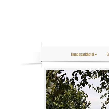
Hundeparkhotel
»
G