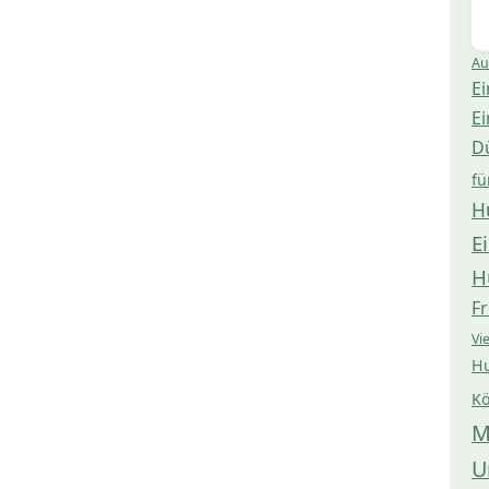
Au
Ei
Ei
D
fü
H
E
H
Fr
Vi
Hu
Kö
M
U