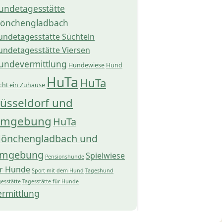
undetagesstätte
önchengladbach
undetagesstätte Süchteln
undetagesstätte Viersen
undevermittlung
Hundewiese
Hund
HuTa
HuTa
cht ein Zuhause
üsseldorf und
mgebung
HuTa
önchengladbach und
mgebung
Spielwiese
Pensionshunde
ür Hunde
Sport mit dem Hund
Tageshund
esstätte
Tagesstätte für Hunde
ermittlung