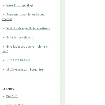
Neue Frisur gefällig?
Sozialisierung – Ein wichtiges
Thema!
Sind Hunde eigentlich rassistisch?
Einfach mal relaxen…
Eine Tagesbetreuung – lohnt sich
das?
ICE ICE BABY
Mit Spielerei zum Sorgenfrei
Archiv
Mai 2021