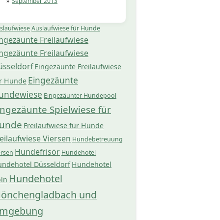
September 2013
slaufwiese
Auslaufwiese für Hunde
ngezäunte Freilaufwiese
ngezäunte Freilaufwiese
üsseldorf
Eingezäunte Freilaufwiese
Eingezäunte
r Hunde
undewiese
Eingezäunter Hundepool
ingezäunte Spielwiese für
unde
Freilaufwiese für Hunde
eilaufwiese Viersen
Hundebetreuung
Hundefrisör
ersen
Hundehotel
ndehotel Düsseldorf
Hundehotel
Hundehotel
ln
önchengladbach und
mgebung