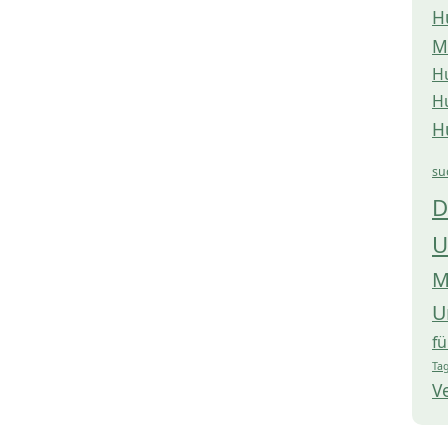
H
M
H
H
H
su
D
U
M
U
f
Tag
V