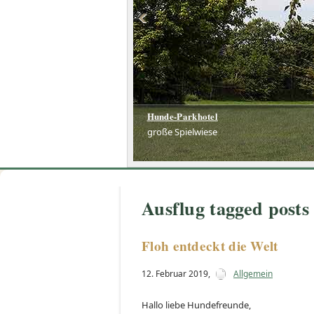
Hunde-Parkhotel
Hunde-Parkhotel
große Spielwiese
große Spielwiese
Ausflug tagged posts
Floh entdeckt die Welt
12. Februar 2019
,
Allgemein
Hallo liebe Hundefreunde,