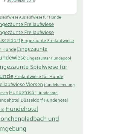
September 2013
slaufwiese
Auslaufwiese für Hunde
ngezäunte Freilaufwiese
ngezäunte Freilaufwiese
üsseldorf
Eingezäunte Freilaufwiese
Eingezäunte
r Hunde
undewiese
Eingezäunter Hundepool
ingezäunte Spielwiese für
unde
Freilaufwiese für Hunde
eilaufwiese Viersen
Hundebetreuung
Hundefrisör
ersen
Hundehotel
ndehotel Düsseldorf
Hundehotel
Hundehotel
ln
önchengladbach und
mgebung