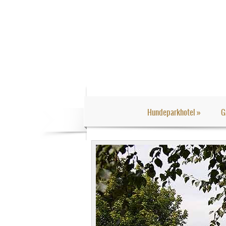
Hundeparkhotel
»
G