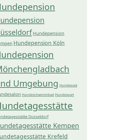
undepension
undepension
üsseldorf
Hundepension
Hundepension Köln
empen
undepension
önchengladbach
und Umgebung
Hundepool
undesalon
Hundeschwimmbad
Hundesport
undetagesstätte
ndetagesstätte Düsseldorf
undetagesstätte Kempen
undetagesstätte Krefeld