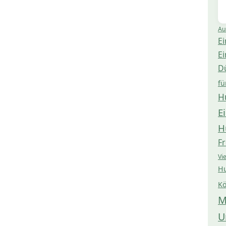
Au
Ei
Ei
D
fü
H
E
H
Fr
Vi
Hu
Kö
M
U