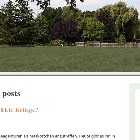
1
2
3
4
5
6
 posts
fekte Kollege?
eagenturen als Maskottchen anzutreffen. Heute gibt es ihn in