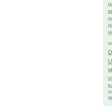
H
M
H
H
H
su
D
U
M
U
f
Tag
V