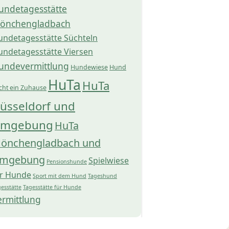
undetagesstätte
önchengladbach
undetagesstätte Süchteln
undetagesstätte Viersen
undevermittlung
Hundewiese
Hund
HuTa
HuTa
cht ein Zuhause
üsseldorf und
mgebung
HuTa
önchengladbach und
mgebung
Spielwiese
Pensionshunde
ür Hunde
Sport mit dem Hund
Tageshund
esstätte
Tagesstätte für Hunde
ermittlung