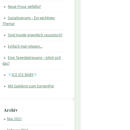
Neue Frisur gefällig?
Sozialisierung – Ein wichtiges
Thema!
Sind Hunde eigentlich rassistisch?
Einfach mal relaxen…
Eine Tagesbetreuung – lohnt sich
das?
ICE ICE BABY
Mit Spielerei zum Sorgenfrei
Archiv
Mai 2021