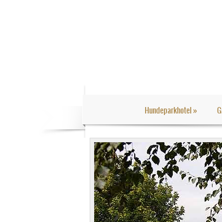
Hundeparkhotel
»
G