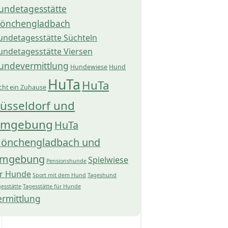
undetagesstätte
önchengladbach
undetagesstätte Süchteln
undetagesstätte Viersen
undevermittlung
Hundewiese
Hund
HuTa
HuTa
cht ein Zuhause
üsseldorf und
mgebung
HuTa
önchengladbach und
mgebung
Spielwiese
Pensionshunde
ür Hunde
Sport mit dem Hund
Tageshund
esstätte
Tagesstätte für Hunde
ermittlung