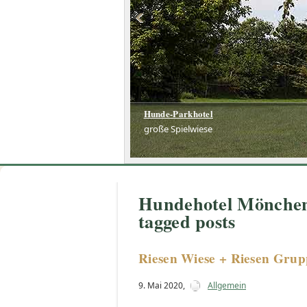
Hunde-Parkhotel
Hunde-Parkhotel
große Spielwiese
große Spielwiese
Hundehotel Mönche
tagged posts
Riesen Wiese + Riesen Gru
9. Mai 2020
,
Allgemein