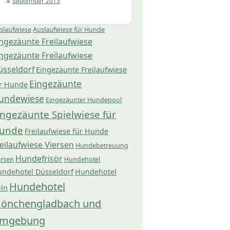
September 2013
slaufwiese
Auslaufwiese für Hunde
ngezäunte Freilaufwiese
ngezäunte Freilaufwiese
üsseldorf
Eingezäunte Freilaufwiese
Eingezäunte
r Hunde
undewiese
Eingezäunter Hundepool
ingezäunte Spielwiese für
unde
Freilaufwiese für Hunde
eilaufwiese Viersen
Hundebetreuung
Hundefrisör
ersen
Hundehotel
ndehotel Düsseldorf
Hundehotel
Hundehotel
ln
önchengladbach und
mgebung