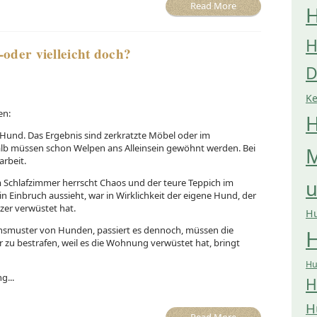
Read More
H
H
-oder vielleicht doch?
D
K
en:
H
 Hund. Das Ergebnis sind zerkratzte Möbel oder im
shalb müssen schon Welpen ans Alleinsein gewöhnt werden. Bei
M
rbeit.
m Schlafzimmer herrscht Chaos und der teure Teppich im
in Einbruch aussieht, war in Wirklichkeit der eigene Hund, der
zer verwüstet hat.
H
nsmuster von Hunden, passiert es dennoch, müssen die
H
 zu bestrafen, weil es die Wohnung verwüstet hat, bringt
Hu
g...
H
H