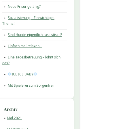
Neue Frisur gefällig?
Sozialisierung – Ein wichtiges
Thema!
Sind Hunde eigentlich rassistisch?
Einfach mal relaxen…
Eine Tagesbetreuung – lohnt sich
das?
ICE ICE BABY
Mit Spielerei zum Sorgenfrei
Archiv
Mai 2021