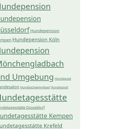
undepension
undepension
üsseldorf
Hundepension
Hundepension Köln
empen
undepension
önchengladbach
und Umgebung
Hundepool
undesalon
Hundeschwimmbad
Hundesport
undetagesstätte
ndetagesstätte Düsseldorf
undetagesstätte Kempen
undetagesstätte Krefeld