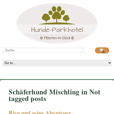
Hunde-Parkhotel
große Spielwiese
Schäferhund Mischling in Not
tagged posts
Rico und seine Abenteuer..