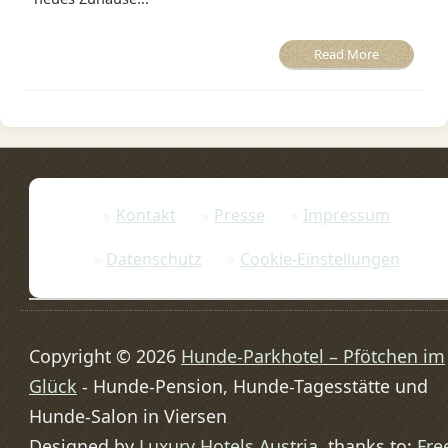
Read More
Kontakt
Presse
Impressum
Datenschutz
Cookie-Einstellungen
Copyright © 2026
Hunde-Parkhotel – Pfötchen im
Glück
- Hunde-Pension, Hunde-Tagesstätte und
Hunde-Salon in Viersen
Designed by
Luxury Hotels Austria
, thanks to:
Fre