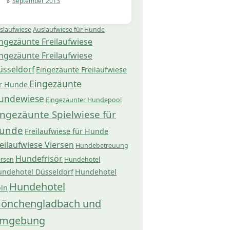
September 2013
slaufwiese
Auslaufwiese für Hunde
ngezäunte Freilaufwiese
ngezäunte Freilaufwiese
üsseldorf
Eingezäunte Freilaufwiese
Eingezäunte
r Hunde
undewiese
Eingezäunter Hundepool
ingezäunte Spielwiese für
unde
Freilaufwiese für Hunde
eilaufwiese Viersen
Hundebetreuung
Hundefrisör
ersen
Hundehotel
ndehotel Düsseldorf
Hundehotel
Hundehotel
ln
önchengladbach und
mgebung