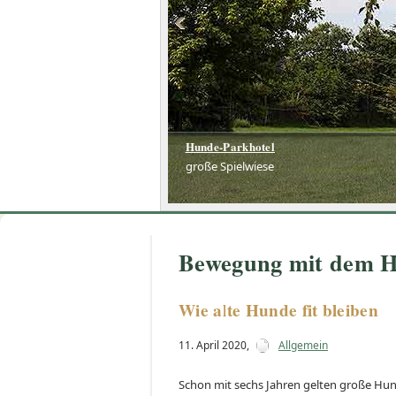
Hunde-Parkhotel
Hunde-Parkhotel
große Spielwiese
große Spielwiese
Bewegung mit dem H
Wie alte Hunde fit bleiben
11. April 2020
,
Allgemein
Schon mit sechs Jahren gelten große Hund