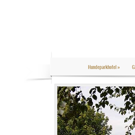
Hundeparkhotel
»
G