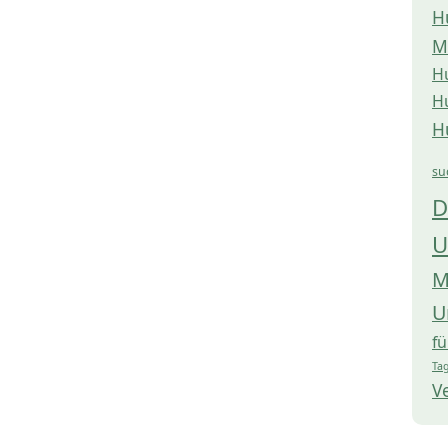
H
M
H
H
H
su
D
U
M
U
f
Tag
V