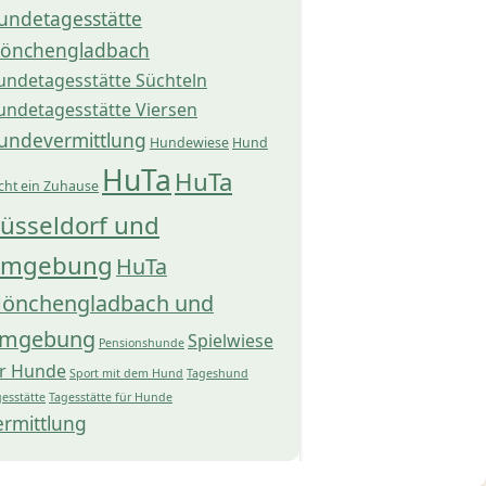
undetagesstätte
önchengladbach
undetagesstätte Süchteln
undetagesstätte Viersen
undevermittlung
Hundewiese
Hund
HuTa
HuTa
cht ein Zuhause
üsseldorf und
mgebung
HuTa
önchengladbach und
mgebung
Spielwiese
Pensionshunde
ür Hunde
Sport mit dem Hund
Tageshund
esstätte
Tagesstätte für Hunde
ermittlung