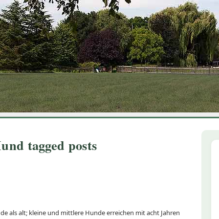
1
2
3
4
5
6
und tagged posts
e als alt; kleine und mittlere Hunde erreichen mit acht Jahren