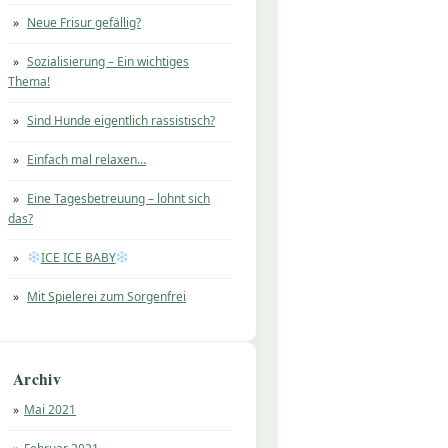
Neue Frisur gefällig?
Sozialisierung – Ein wichtiges
Thema!
Sind Hunde eigentlich rassistisch?
Einfach mal relaxen…
Eine Tagesbetreuung – lohnt sich
das?
ICE ICE BABY
Mit Spielerei zum Sorgenfrei
Archiv
Mai 2021