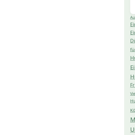
Au
Ei
Ei
D
fü
H
E
H
Fr
Vi
Hu
Kö
M
U