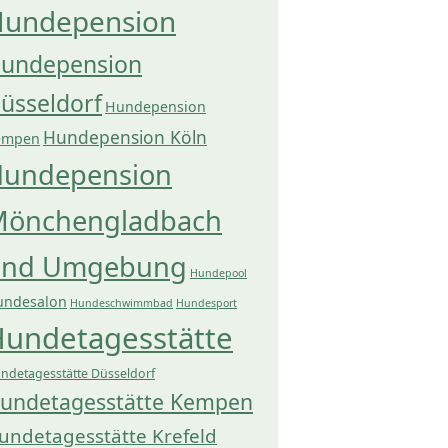
undepension
undepension
üsseldorf
Hundepension
Hundepension Köln
empen
undepension
önchengladbach
und Umgebung
Hundepool
undesalon
Hundeschwimmbad
Hundesport
undetagesstätte
ndetagesstätte Düsseldorf
undetagesstätte Kempen
undetagesstätte Krefeld