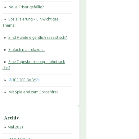
Neue Frisur gefällig?
Sozialisierung – Ein wichtiges
Thema!
Sind Hunde eigentlich rassistisch?
Einfach mal relaxen…
Eine Tagesbetreuung – lohnt sich
das?
ICE ICE BABY
Mit Spielerei zum Sorgenfrei
Archiv
Mai 2021