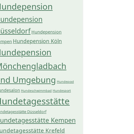
undepension
undepension
üsseldorf
Hundepension
Hundepension Köln
empen
undepension
önchengladbach
und Umgebung
Hundepool
undesalon
Hundeschwimmbad
Hundesport
undetagesstätte
ndetagesstätte Düsseldorf
undetagesstätte Kempen
undetagesstätte Krefeld