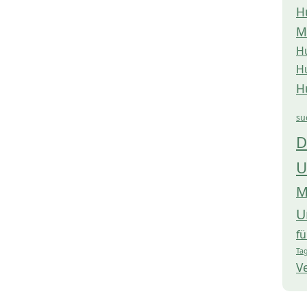
H
M
H
H
H
su
D
U
M
U
f
Tag
V