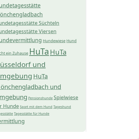
undetagesstätte
önchengladbach
undetagesstätte Süchteln
undetagesstätte Viersen
undevermittlung
Hundewiese
Hund
HuTa
HuTa
cht ein Zuhause
üsseldorf und
mgebung
HuTa
önchengladbach und
mgebung
Spielwiese
Pensionshunde
ür Hunde
Sport mit dem Hund
Tageshund
esstätte
Tagesstätte für Hunde
ermittlung