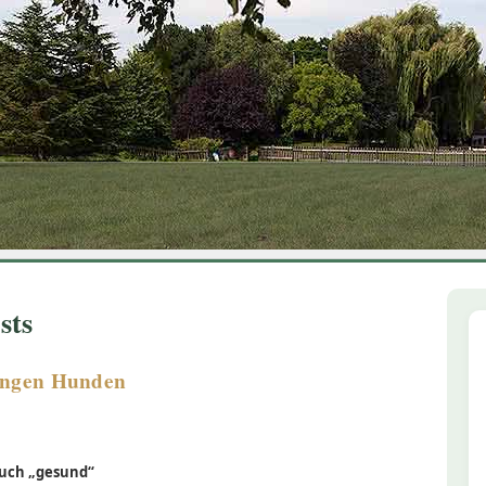
1
2
3
4
5
6
sts
jungen Hunden
auch „gesund“