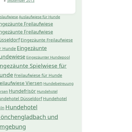
September 2013
slaufwiese
Auslaufwiese für Hunde
ngezäunte Freilaufwiese
ngezäunte Freilaufwiese
üsseldorf
Eingezäunte Freilaufwiese
Eingezäunte
r Hunde
undewiese
Eingezäunter Hundepool
ingezäunte Spielwiese für
unde
Freilaufwiese für Hunde
eilaufwiese Viersen
Hundebetreuung
Hundefrisör
ersen
Hundehotel
ndehotel Düsseldorf
Hundehotel
Hundehotel
ln
önchengladbach und
mgebung