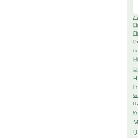
Au
Ei
Ei
D
fü
H
E
H
Fr
Vi
Hu
Kö
M
U