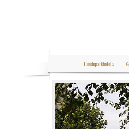
Hundeparkhotel
»
G