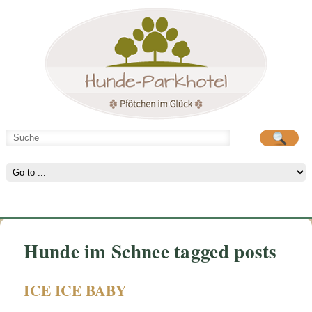
Hunde-Parkhotel
Hunde-Parkhotel
große Spielwiese
große Spielwiese
Hunde im Schnee tagged posts
ICE ICE BABY