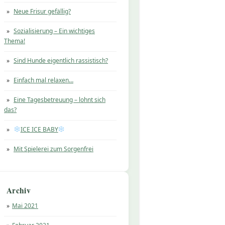
Neue Frisur gefällig?
Sozialisierung – Ein wichtiges
Thema!
Sind Hunde eigentlich rassistisch?
Einfach mal relaxen…
Eine Tagesbetreuung – lohnt sich
das?
ICE ICE BABY
Mit Spielerei zum Sorgenfrei
Archiv
Mai 2021