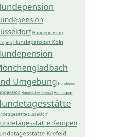
undepension
undepension
üsseldorf
Hundepension
Hundepension Köln
empen
undepension
önchengladbach
und Umgebung
Hundepool
undesalon
Hundeschwimmbad
Hundesport
undetagesstätte
ndetagesstätte Düsseldorf
undetagesstätte Kempen
undetagesstätte Krefeld