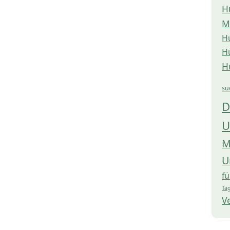
H
M
H
H
H
su
D
U
M
U
f
Tag
V