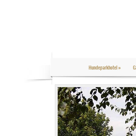
Hundeparkhotel
»
G