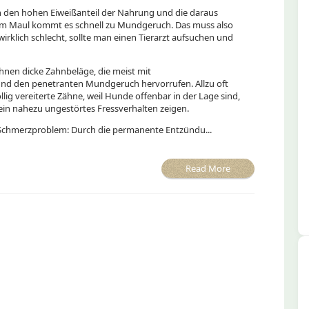
h den hohen Eiweißanteil der Nahrung und die daraus
t im Maul kommt es schnell zu Mundgeruch. Das muss also
wirklich schlecht, sollte man einen Tierarzt aufsuchen und
hnen dicke Zahnbeläge, die meist mit
nd den penetranten Mundgeruch hervorrufen. Allzu oft
öllig vereiterte Zähne, weil Hunde offenbar in der Lage sind,
in nahezu ungestörtes Fressverhalten zeigen.
n Schmerzproblem: Durch die permanente Entzündu...
Read More