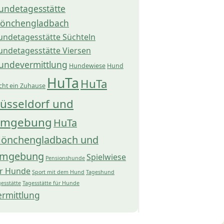
undetagesstätte
önchengladbach
undetagesstätte Süchteln
undetagesstätte Viersen
undevermittlung
Hundewiese
Hund
HuTa
HuTa
cht ein Zuhause
üsseldorf und
mgebung
HuTa
önchengladbach und
mgebung
Spielwiese
Pensionshunde
ür Hunde
Sport mit dem Hund
Tageshund
esstätte
Tagesstätte für Hunde
ermittlung