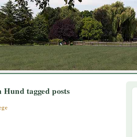
1
2
3
4
5
6
 Hund tagged posts
ege