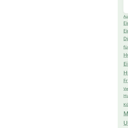
Au
Ei
Ei
D
fü
H
E
H
Fr
Vi
Hu
Kö
M
U