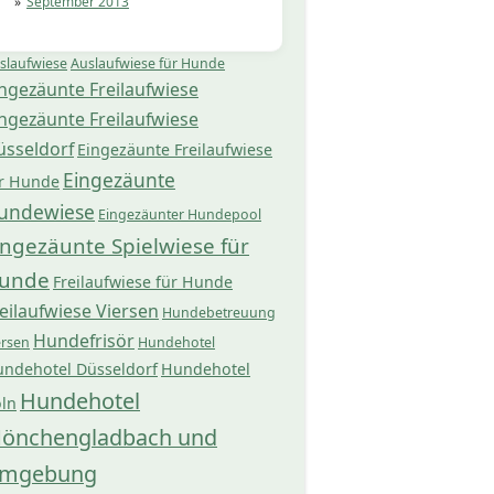
September 2013
slaufwiese
Auslaufwiese für Hunde
ngezäunte Freilaufwiese
ngezäunte Freilaufwiese
üsseldorf
Eingezäunte Freilaufwiese
Eingezäunte
r Hunde
undewiese
Eingezäunter Hundepool
ingezäunte Spielwiese für
unde
Freilaufwiese für Hunde
eilaufwiese Viersen
Hundebetreuung
Hundefrisör
ersen
Hundehotel
ndehotel Düsseldorf
Hundehotel
Hundehotel
ln
önchengladbach und
mgebung