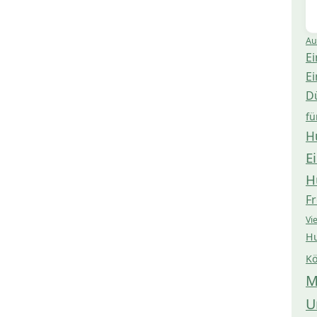
Au
Ei
Ei
D
fü
H
E
H
Fr
Vi
Hu
Kö
M
U