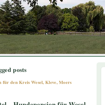
1
2
3
4
5
6
gged posts
für den Kreis Wesel, Kleve, Moers
el – Hundepension für Wesel