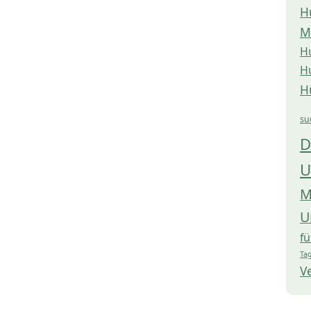
H
M
H
H
H
su
D
U
M
U
f
Tag
V