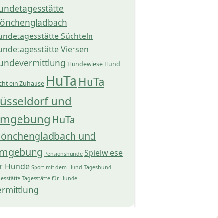
undetagesstätte
önchengladbach
undetagesstätte Süchteln
undetagesstätte Viersen
undevermittlung
Hundewiese
Hund
HuTa
HuTa
cht ein Zuhause
üsseldorf und
mgebung
HuTa
önchengladbach und
mgebung
Spielwiese
Pensionshunde
ür Hunde
Sport mit dem Hund
Tageshund
esstätte
Tagesstätte für Hunde
ermittlung