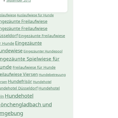
September 2013
slaufwiese
Auslaufwiese für Hunde
ngezäunte Freilaufwiese
ngezäunte Freilaufwiese
üsseldorf
Eingezäunte Freilaufwiese
Eingezäunte
r Hunde
undewiese
Eingezäunter Hundepool
ingezäunte Spielwiese für
unde
Freilaufwiese für Hunde
eilaufwiese Viersen
Hundebetreuung
Hundefrisör
ersen
Hundehotel
ndehotel Düsseldorf
Hundehotel
Hundehotel
ln
önchengladbach und
mgebung