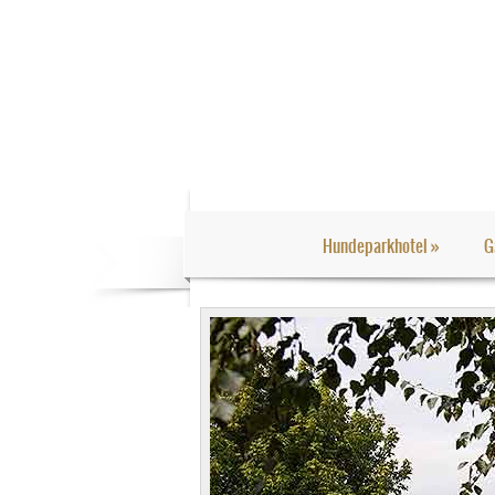
Hundeparkhotel
»
G