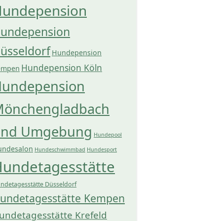
undepension
undepension
üsseldorf
Hundepension
Hundepension Köln
empen
undepension
önchengladbach
und Umgebung
Hundepool
undesalon
Hundeschwimmbad
Hundesport
undetagesstätte
ndetagesstätte Düsseldorf
undetagesstätte Kempen
undetagesstätte Krefeld