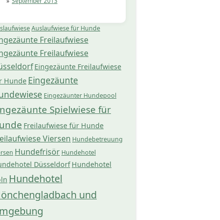
September 2013
slaufwiese
Auslaufwiese für Hunde
ngezäunte Freilaufwiese
ngezäunte Freilaufwiese
üsseldorf
Eingezäunte Freilaufwiese
Eingezäunte
r Hunde
undewiese
Eingezäunter Hundepool
ingezäunte Spielwiese für
unde
Freilaufwiese für Hunde
eilaufwiese Viersen
Hundebetreuung
Hundefrisör
ersen
Hundehotel
ndehotel Düsseldorf
Hundehotel
Hundehotel
ln
önchengladbach und
mgebung