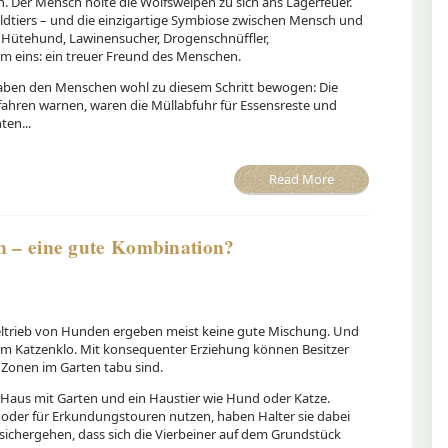
 Der Mensch holte die Wolfswelpen zu sich ans Lagerfeuer.
dtiers – und die einzigartige Symbiose zwischen Mensch und
 Hütehund, Lawinensucher, Drogenschnüffler,
lem eins: ein treuer Freund des Menschen.
haben den Menschen wohl zu diesem Schritt bewogen: Die
fahren warnen, waren die Müllabfuhr für Essensreste und
ten...
Read More
n – eine gute Kombination?
ltrieb von Hunden ergeben meist keine gute Mischung. Und
m Katzenklo. Mit konsequenter Erziehung können Besitzer
 Zonen im Garten tabu sind.
Haus mit Garten und ein Haustier wie Hund oder Katze.
 oder für Erkundungstouren nutzen, haben Halter sie dabei
r sichergehen, dass sich die Vierbeiner auf dem Grundstück