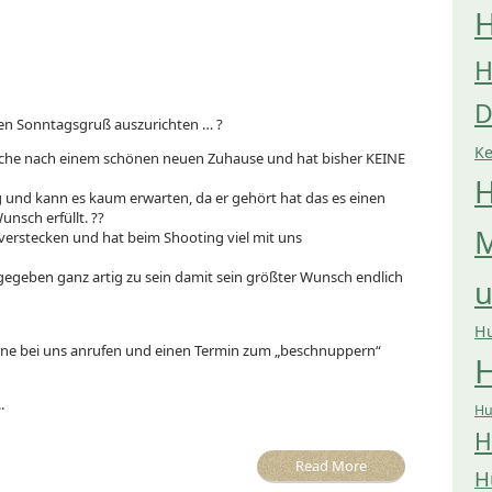
H
H
D
 den Sonntagsgruß auszurichten … ?
K
 Suche nach einem schönen neuen Zuhause und hat bisher KEINE
H
g und kann es kaum erwarten, da er gehört hat das es einen
nsch erfüllt. ??
M
verstecken und hat beim Shooting viel mit uns
gegeben ganz artig zu sein damit sein größter Wunsch endlich
H
ne bei uns anrufen und einen Termin zum „beschnuppern“
H
.
Hu
H
Read More
H