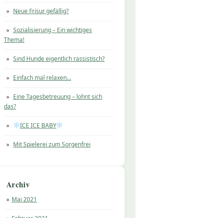
Neue Frisur gefällig?
Sozialisierung – Ein wichtiges
Thema!
Sind Hunde eigentlich rassistisch?
Einfach mal relaxen…
Eine Tagesbetreuung – lohnt sich
das?
ICE ICE BABY
Mit Spielerei zum Sorgenfrei
Archiv
Mai 2021