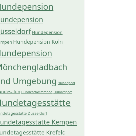
undepension
undepension
üsseldorf
Hundepension
Hundepension Köln
empen
undepension
önchengladbach
und Umgebung
Hundepool
undesalon
Hundeschwimmbad
Hundesport
undetagesstätte
ndetagesstätte Düsseldorf
undetagesstätte Kempen
undetagesstätte Krefeld