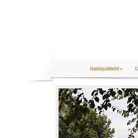
Hundeparkhotel
»
G