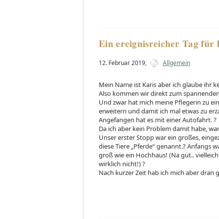
Ein ereignisreicher Tag für 
12. Februar 2019
,
Allgemein
Mein Name ist Karis aber ich glaube ihr k
Also kommen wir direkt zum spannenden 
Und zwar hat mich meine Pflegerin zu e
erweitern und damit ich mal etwas zu erz
Angefangen hat es mit einer Autofahrt. ?
Da ich aber kein Problem damit habe, war 
Unser erster Stopp war ein großes, einge
diese Tiere „Pferde“ genannt.? Anfangs 
groß wie ein Hochhaus! (Na gut.. vielleich
wirklich nicht!) ?
Nach kurzer Zeit hab ich mich aber dran ge