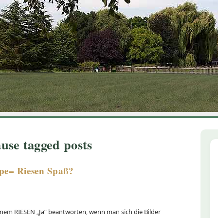
1
2
3
4
5
6
use tagged posts
ppe= Riesen Spaß?
inem RIESEN „Ja“ beantworten, wenn man sich die Bilder