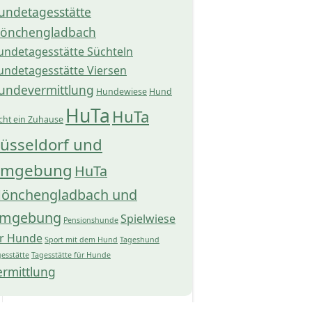
undetagesstätte
önchengladbach
undetagesstätte Süchteln
undetagesstätte Viersen
undevermittlung
Hundewiese
Hund
HuTa
HuTa
cht ein Zuhause
üsseldorf und
mgebung
HuTa
önchengladbach und
mgebung
Spielwiese
Pensionshunde
ür Hunde
Sport mit dem Hund
Tageshund
esstätte
Tagesstätte für Hunde
ermittlung