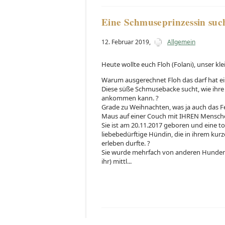
Eine Schmuseprinzessin such
12. Februar 2019
,
Allgemein
Heute wollte euch Floh (Folani), unser k
Warum ausgerechnet Floh das darf hat e
Diese süße Schmusebacke sucht, wie ihre
ankommen kann. ?
Grade zu Weihnachten, was ja auch das Fe
Maus auf einer Couch mit IHREN Menschen 
Sie ist am 20.11.2017 geboren und eine 
liebebedürftige Hündin, die in ihrem kurze
erleben durfte. ?
Sie wurde mehrfach von anderen Hunden 
ihr) mittl...