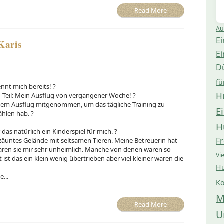
Read More
Au
Ei
Karis
Ei
D
fü
ennt mich bereits! ?
H
Teil: Mein Ausflug von vergangener Woche! ?
inem Ausflug mitgenommen, um das tägliche Training zu
E
ählen hab. ?
H
das natürlich ein Kinderspiel für mich. ?
Fr
zäuntes Gelände mit seltsamen Tieren. Meine Betreuerin hat
waren sie mir sehr unheimlich. Manche von denen waren so
Vi
t ist das ein klein wenig übertrieben aber viel kleiner waren die
Hu
...
Kö
M
Read More
U