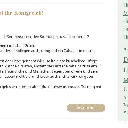
H
t ihr Königreich!
M
H
H
H
leiner Sonnenschein, den Sonntagsgruß ausrichten… ?
inen einfachen Grund!
su
 anderen Kollegen auch, dringend ein Zuhause in dem sie
D
st der Liebe gennant wird, sollte diese kuschelbedürftige
kuscheln dürfen, anstatt die Festtage mit uns zu feiern. ?
U
total freundliche und Menschen gegenüber offene und sehr
n Leben nicht viel und leider auch nichts wirklich gutes
M
gebissen, kommt aber (durch unser intensives Training mit
U
f
Tag
Read More
V