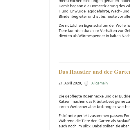
menschlichen Siedlungen genähert haben.
Damit begann die Domestizierung des Wil
Hund. Er wurde Jagdgefährte, Wach- und
Blindenbegleiter und ist bis heute vor al
Die nützlichen Eigenschaften der Wölfe 
Tiere konnten durch ihr Verhalten vor Ge
dienten als Wärmespender in kalten Näch
Das Haustier und der Garte
21. April 2020
,
Allgemein
Die gepflegte Rosenhecke und der Budde
Katzen machen das Kräuterbeet gerne zu
ihrem Vierbeiner aber beibringen, welche
Es könnte perfekt zusammen passen: Ein 
Während die Tiere den Garten als Auslauf
auch noch im Blick. Dabei sollten sie abe