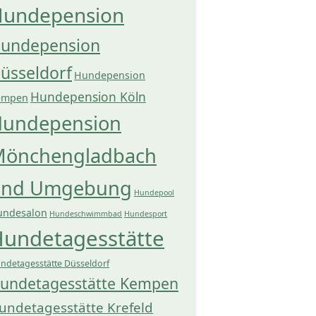
undepension
undepension
üsseldorf
Hundepension
Hundepension Köln
empen
undepension
önchengladbach
und Umgebung
Hundepool
undesalon
Hundeschwimmbad
Hundesport
undetagesstätte
ndetagesstätte Düsseldorf
undetagesstätte Kempen
undetagesstätte Krefeld