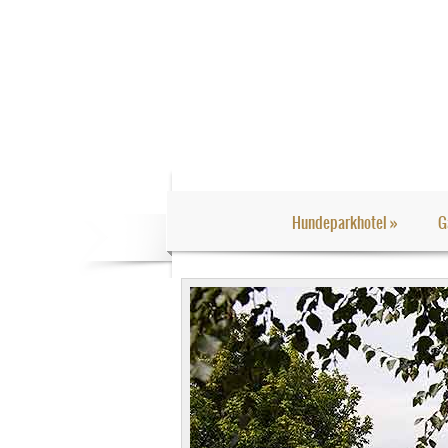
Hundeparkhotel
»
G