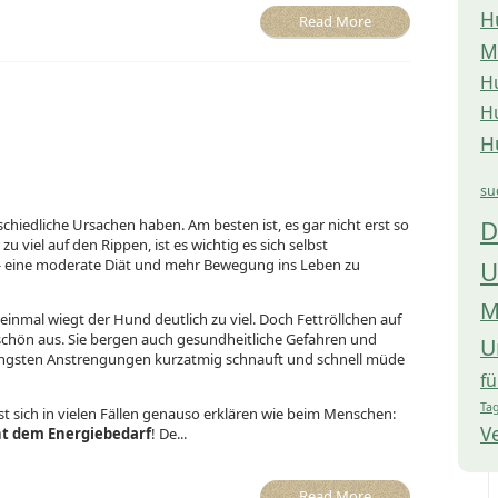
H
Read More
M
H
H
H
su
D
hiedliche Ursachen haben. Am besten ist, es gar nicht erst so
u viel auf den Rippen, ist es wichtig es sich selbst
U
 eine moderate Diät und mehr Bewegung ins Leben zu
M
uf einmal wiegt der Hund deutlich zu viel. Doch Fettröllchen auf
schön aus. Sie bergen auch gesundheitliche Gefahren und
U
eringsten Anstrengungen kurzatmig schnauft und schnell müde
f
Tag
sich in vielen Fällen genauso erklären wie beim Menschen:
V
ht dem Energiebedarf
! De...
Read More