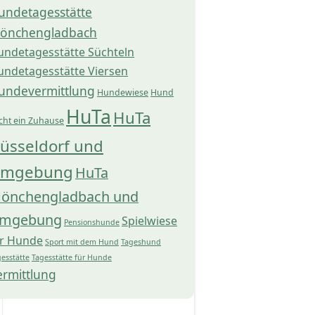
undetagesstätte
önchengladbach
undetagesstätte Süchteln
undetagesstätte Viersen
undevermittlung
Hundewiese
Hund
HuTa
HuTa
cht ein Zuhause
üsseldorf und
mgebung
HuTa
önchengladbach und
mgebung
Spielwiese
Pensionshunde
ür Hunde
Sport mit dem Hund
Tageshund
esstätte
Tagesstätte für Hunde
ermittlung