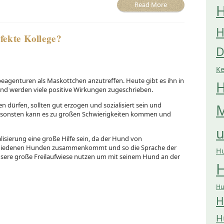
Read More
H
H
fekte Kollege?
D
K
eagenturen als Maskottchen anzutreffen. Heute gibt es ihn in
H
nd werden viele positive Wirkungen zugeschrieben.
dürfen, sollten gut erzogen und sozialisiert sein und
M
Ansonsten kann es zu großen Schwierigkeiten kommen und
lisierung eine große Hilfe sein, da der Hund von
schiedenen Hunden zusammenkommt und so die Sprache der
H
nsere große Freilaufwiese nutzen um mit seinem Hund an der
H
Hu
H
H