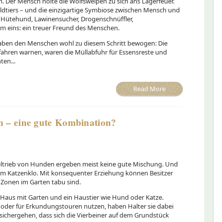
 Der Mensch holte die Wolfswelpen zu sich ans Lagerfeuer.
dtiers – und die einzigartige Symbiose zwischen Mensch und
 Hütehund, Lawinensucher, Drogenschnüffler,
lem eins: ein treuer Freund des Menschen.
haben den Menschen wohl zu diesem Schritt bewogen: Die
fahren warnen, waren die Müllabfuhr für Essensreste und
ten...
Read More
n – eine gute Kombination?
ltrieb von Hunden ergeben meist keine gute Mischung. Und
m Katzenklo. Mit konsequenter Erziehung können Besitzer
 Zonen im Garten tabu sind.
Haus mit Garten und ein Haustier wie Hund oder Katze.
 oder für Erkundungstouren nutzen, haben Halter sie dabei
r sichergehen, dass sich die Vierbeiner auf dem Grundstück