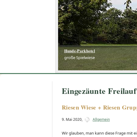
Hunde-Parkhotel
Hunde-Parkhotel
große Spielwiese
große Spielwiese
Eingezäunte Freilauf
Riesen Wiese + Riesen Gru
9. Mai 2020
,
Allgemein
Wir glauben, man kann diese Frage mit e