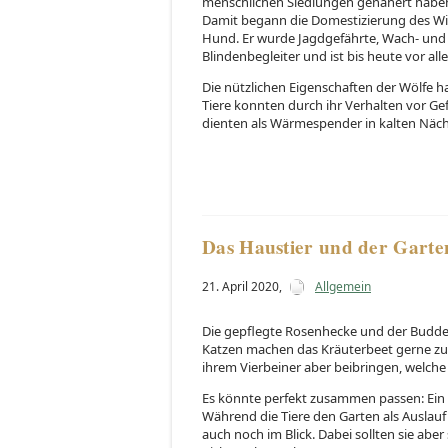
menschlichen Siedlungen genähert haben.
Damit begann die Domestizierung des Wil
Hund. Er wurde Jagdgefährte, Wach- und
Blindenbegleiter und ist bis heute vor al
Die nützlichen Eigenschaften der Wölfe 
Tiere konnten durch ihr Verhalten vor Ge
dienten als Wärmespender in kalten Näch
Das Haustier und der Garte
21. April 2020
,
Allgemein
Die gepflegte Rosenhecke und der Budde
Katzen machen das Kräuterbeet gerne zu
ihrem Vierbeiner aber beibringen, welche
Es könnte perfekt zusammen passen: Ein 
Während die Tiere den Garten als Auslauf
auch noch im Blick. Dabei sollten sie abe