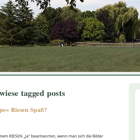
1
2
3
4
5
6
wiese tagged posts
ppe= Riesen Spaß?
inem RIESEN „Ja“ beantworten, wenn man sich die Bilder