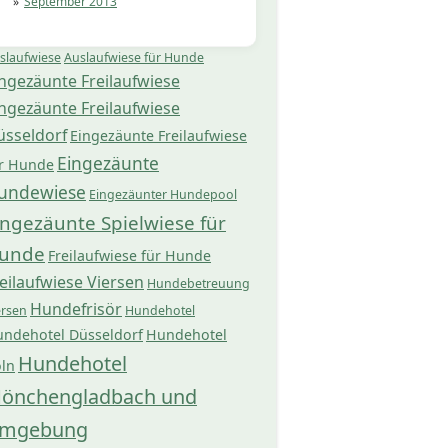
September 2013
slaufwiese
Auslaufwiese für Hunde
ngezäunte Freilaufwiese
ngezäunte Freilaufwiese
üsseldorf
Eingezäunte Freilaufwiese
Eingezäunte
r Hunde
undewiese
Eingezäunter Hundepool
ingezäunte Spielwiese für
unde
Freilaufwiese für Hunde
eilaufwiese Viersen
Hundebetreuung
Hundefrisör
ersen
Hundehotel
ndehotel Düsseldorf
Hundehotel
Hundehotel
ln
önchengladbach und
mgebung