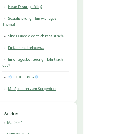
Neue Frisur gefällig?
Sozialisierung – Ein wichtiges
Thema!
Sind Hunde eigentlich rassistisch?
Einfach mal relaxen…
Eine Tagesbetreuung – lohnt sich
das?
ICE ICE BABY
Mit Spielerei zum Sorgenfrei
Archiv
Mai 2021