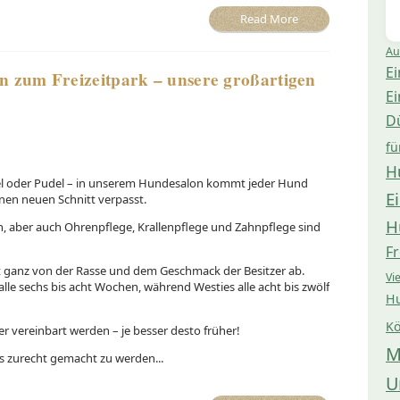
Read More
Au
Ei
n zum Freizeitpark – unsere großartigen
Ei
D
fü
H
el oder Pudel – in unserem Hundesalon kommt jeder Hund
E
nen neuen Schnitt verpasst.
H
, aber auch Ohrenpflege, Krallenpflege und Zahnpflege sind
Fr
t ganz von der Rasse und dem Geschmack der Besitzer ab.
Vi
le sechs bis acht Wochen, während Westies alle acht bis zwölf
Hu
Kö
r vereinbart werden – je besser desto früher!
M
s zurecht gemacht zu werden...
U