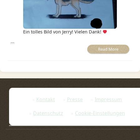
Ein tolles Bild von Jerry! Vielen Dank!
...
Read More
Kontakt
Presse
Impressum
Datenschutz
Cookie-Einstellungen