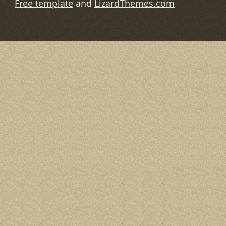
Free template
and
LizardThemes.com