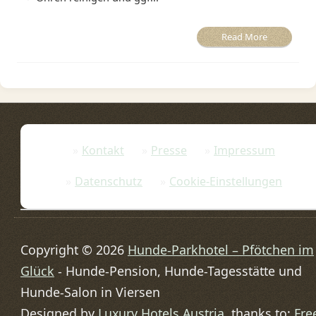
Read More
Kontakt
Presse
Impressum
Datenschutz
Cookie-Einstellungen
Copyright © 2026
Hunde-Parkhotel – Pfötchen im
Glück
- Hunde-Pension, Hunde-Tagesstätte und
Hunde-Salon in Viersen
Designed by
Luxury Hotels Austria
, thanks to:
Fre