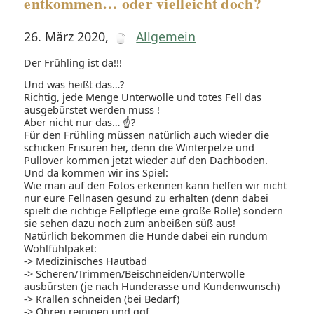
entkommen… oder vielleicht doch?
26. März 2020
,
Allgemein
Der Frühling ist da!!!
Und was heißt das…?
Richtig, jede Menge Unterwolle und totes Fell das
ausgebürstet werden muss !
Aber nicht nur das… ☝?
Für den Frühling müssen natürlich auch wieder die
schicken Frisuren her, denn die Winterpelze und
Pullover kommen jetzt wieder auf den Dachboden.
Und da kommen wir ins Spiel:
Wie man auf den Fotos erkennen kann helfen wir nicht
nur eure Fellnasen gesund zu erhalten (denn dabei
spielt die richtige Fellpflege eine große Rolle) sondern
sie sehen dazu noch zum anbeißen süß aus!
Natürlich bekommen die Hunde dabei ein rundum
Wohlfühlpaket:
-> Medizinisches Hautbad
-> Scheren/Trimmen/Beischneiden/Unterwolle
ausbürsten (je nach Hunderasse und Kundenwunsch)
-> Krallen schneiden (bei Bedarf)
-> Ohren reinigen und ggf...