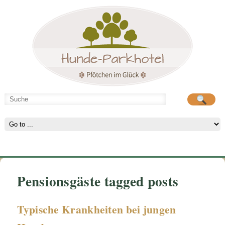
Hunde-Parkhotel
Hunde-Parkhotel
große Spielwiese
große Spielwiese
Pensionsgäste tagged posts
Typische Krankheiten bei jungen