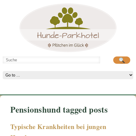
Hunde-Parkhotel
Hunde-Parkhotel
große Spielwiese
große Spielwiese
Pensionshund tagged posts
Typische Krankheiten bei jungen