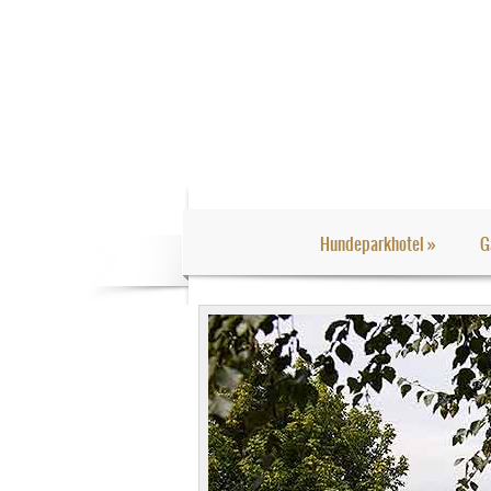
Hundeparkhotel
»
G