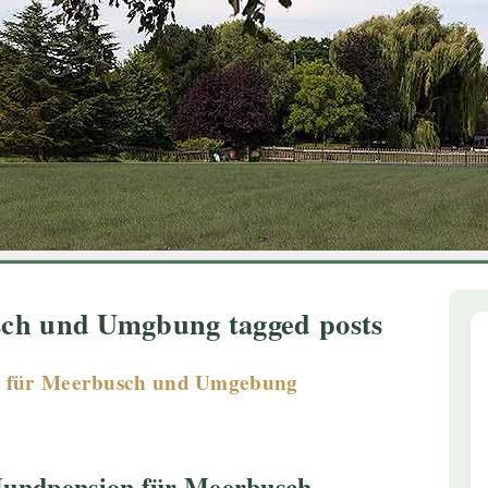
1
2
3
4
5
6
ch und Umgbung tagged posts
n für Meerbusch und Umgebung
Hundpension für Meerbusch