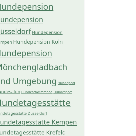
undepension
undepension
üsseldorf
Hundepension
Hundepension Köln
empen
undepension
önchengladbach
und Umgebung
Hundepool
undesalon
Hundeschwimmbad
Hundesport
undetagesstätte
ndetagesstätte Düsseldorf
undetagesstätte Kempen
undetagesstätte Krefeld