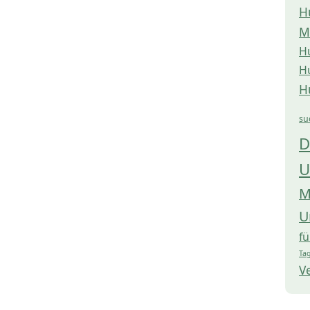
H
M
H
H
H
su
D
U
M
U
f
Tag
V