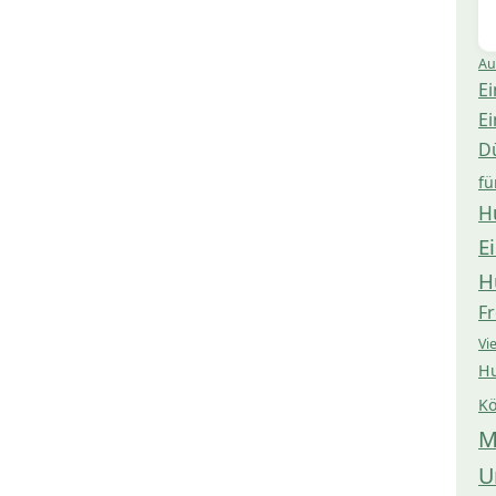
Au
Ei
Ei
D
fü
H
E
H
Fr
Vi
Hu
Kö
M
U