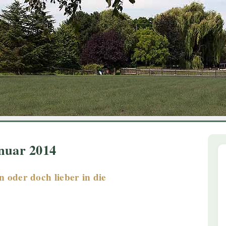
1
2
3
4
5
6
nuar 2014
 oder doch lieber in die