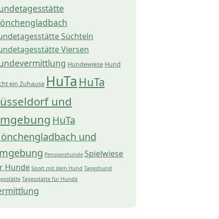
undetagesstätte
önchengladbach
undetagesstätte Süchteln
undetagesstätte Viersen
undevermittlung
Hundewiese
Hund
HuTa
HuTa
cht ein Zuhause
üsseldorf und
mgebung
HuTa
önchengladbach und
mgebung
Spielwiese
Pensionshunde
ür Hunde
Sport mit dem Hund
Tageshund
esstätte
Tagesstätte für Hunde
ermittlung