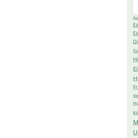
Au
Ei
Ei
D
fü
H
E
H
Fr
Vi
Hu
Kö
M
U