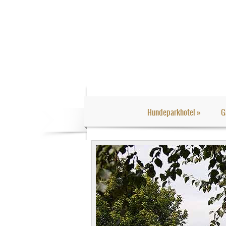
Hundeparkhotel
»
G