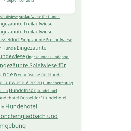
September 2013
slaufwiese
Auslaufwiese für Hunde
ngezäunte Freilaufwiese
ngezäunte Freilaufwiese
üsseldorf
Eingezäunte Freilaufwiese
Eingezäunte
r Hunde
undewiese
Eingezäunter Hundepool
ingezäunte Spielwiese für
unde
Freilaufwiese für Hunde
eilaufwiese Viersen
Hundebetreuung
Hundefrisör
ersen
Hundehotel
ndehotel Düsseldorf
Hundehotel
Hundehotel
ln
önchengladbach und
mgebung