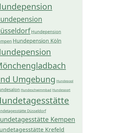
undepension
undepension
üsseldorf
Hundepension
Hundepension Köln
empen
undepension
önchengladbach
und Umgebung
Hundepool
undesalon
Hundeschwimmbad
Hundesport
undetagesstätte
ndetagesstätte Düsseldorf
undetagesstätte Kempen
undetagesstätte Krefeld