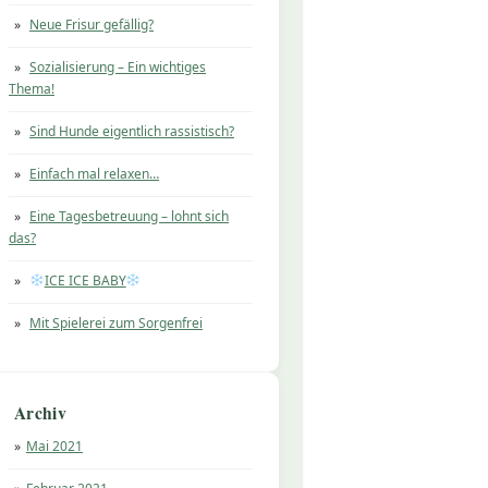
Neue Frisur gefällig?
Sozialisierung – Ein wichtiges
Thema!
Sind Hunde eigentlich rassistisch?
Einfach mal relaxen…
Eine Tagesbetreuung – lohnt sich
das?
ICE ICE BABY
Mit Spielerei zum Sorgenfrei
Archiv
Mai 2021