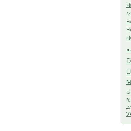
H
M
H
H
H
su
D
U
M
U
f
Tag
V