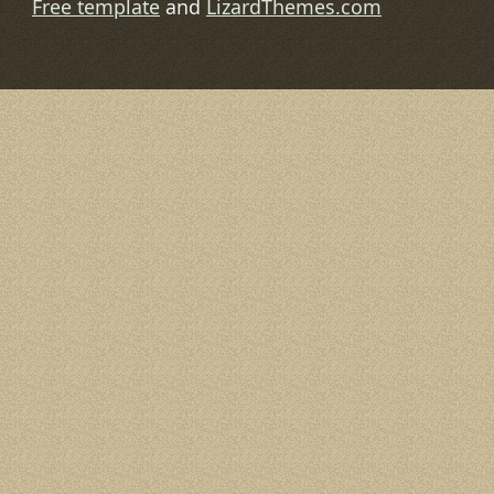
Free template
and
LizardThemes.com