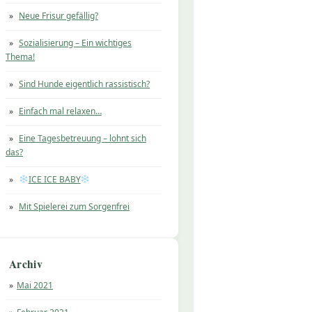
Neue Frisur gefällig?
Sozialisierung – Ein wichtiges
Thema!
Sind Hunde eigentlich rassistisch?
Einfach mal relaxen…
Eine Tagesbetreuung – lohnt sich
das?
ICE ICE BABY
Mit Spielerei zum Sorgenfrei
Archiv
Mai 2021