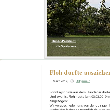
Hunde-Parkhotel
Hunde-Parkhotel
große Spielwiese
große Spielwiese
Floh durfte ausziehe
5. März 2019
,
Allgemein
Sonntagsgrüße aus dem Hundeparkhotel: 
Und zwar ist Floh heute (am 03.03.2019) 
eingezogen!
Wir verabschieden uns von der quirlige
(wobei das lachende natürlich deutlich g