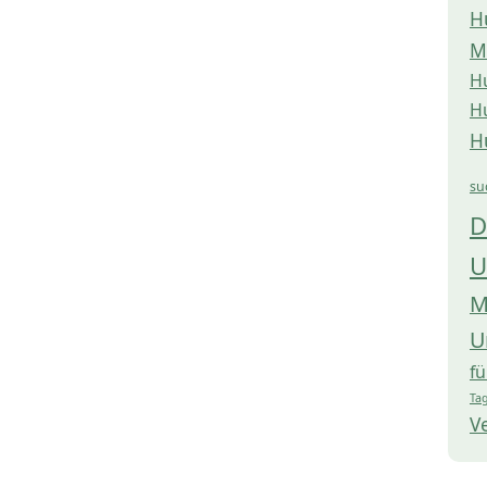
H
M
H
H
H
su
D
U
M
U
f
Tag
V