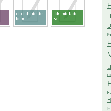
H
Ein Einblick der sich
Floh entdeckt die
H
lohnt!
Welt
D
K
H
M
H
H
Hu
H
H