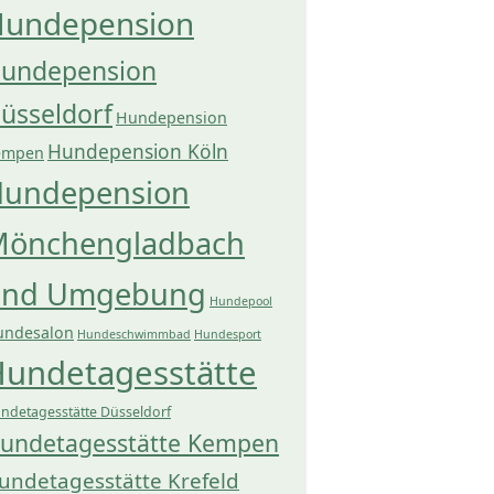
undepension
undepension
üsseldorf
Hundepension
Hundepension Köln
empen
undepension
önchengladbach
und Umgebung
Hundepool
undesalon
Hundeschwimmbad
Hundesport
undetagesstätte
ndetagesstätte Düsseldorf
undetagesstätte Kempen
undetagesstätte Krefeld