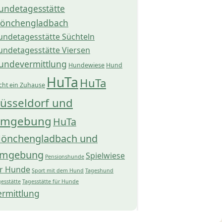
undetagesstätte
önchengladbach
undetagesstätte Süchteln
undetagesstätte Viersen
undevermittlung
Hundewiese
Hund
HuTa
HuTa
cht ein Zuhause
üsseldorf und
mgebung
HuTa
önchengladbach und
mgebung
Spielwiese
Pensionshunde
ür Hunde
Sport mit dem Hund
Tageshund
esstätte
Tagesstätte für Hunde
ermittlung