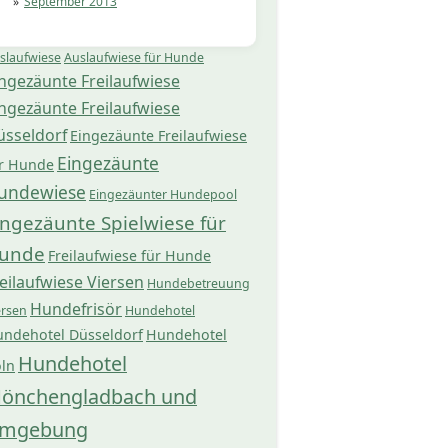
September 2013
slaufwiese
Auslaufwiese für Hunde
ngezäunte Freilaufwiese
ngezäunte Freilaufwiese
üsseldorf
Eingezäunte Freilaufwiese
Eingezäunte
r Hunde
undewiese
Eingezäunter Hundepool
ingezäunte Spielwiese für
unde
Freilaufwiese für Hunde
eilaufwiese Viersen
Hundebetreuung
Hundefrisör
ersen
Hundehotel
ndehotel Düsseldorf
Hundehotel
Hundehotel
ln
önchengladbach und
mgebung