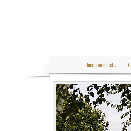
Hundeparkhotel
»
G