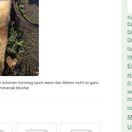
Au
Ei
Ei
D
fü
H
E
H
Fr
n schönen Sonntag (auch wenn das Wetter nicht so ganz
 kommende Woche!
Vi
Hu
Kö
M
U