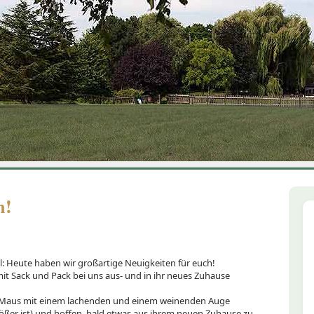
1
2
3
4
5
6
n!
Heute haben wir großartige Neuigkeiten für euch!
mit Sack und Pack bei uns aus- und in ihr neues Zuhause
n Maus mit einem lachenden und einem weinenden Auge
rößer ist) und hoffen, bald etwas aus ihrem neuen Zuhause zu