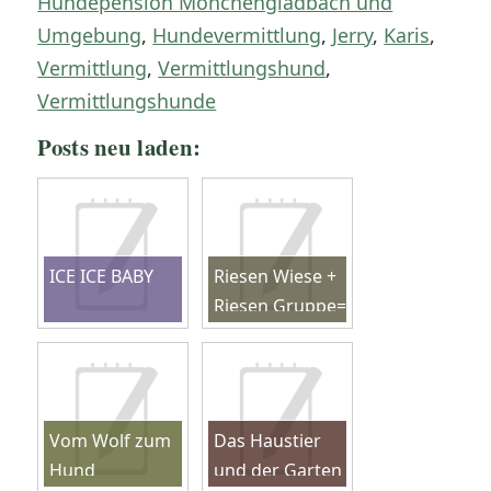
Hundepension Mönchengladbach und
Umgebung
,
Hundevermittlung
,
Jerry
,
Karis
,
Vermittlung
,
Vermittlungshund
,
Vermittlungshunde
Posts neu laden:
ICE ICE BABY
Riesen Wiese +
Riesen Gruppe=
Riesen Spaß?
Vom Wolf zum
Das Haustier
Hund
und der Garten