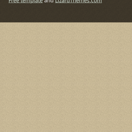
Free template
and
LizardThemes.com