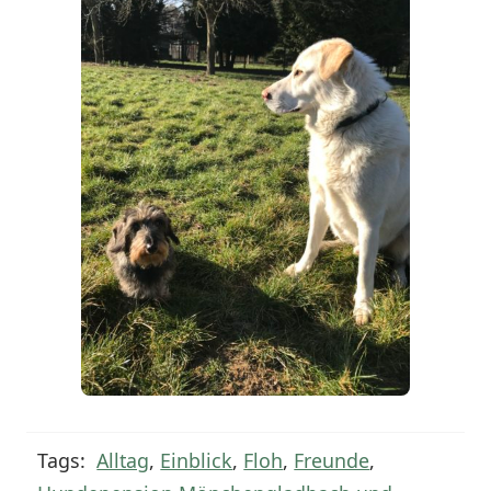
Tags:
Alltag
,
Einblick
,
Floh
,
Freunde
,