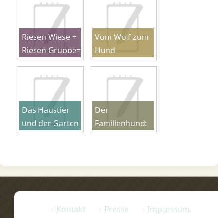
Riesen Wiese +
Vom Wolf zum
Riesen Gruppe=
Hund
Riesen Spaß?
Das Haustier
Der
und der Garten
Familienhund:
- eine gute
Mehr als ein
Kombination?
Spielzeug
Kontakt
Presse
Impressum