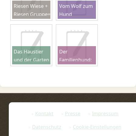
Riesen Wiese +
Vom Wolf zum
Riesen Gruppe=
Hund
Riesen Spaß?
Das Haustier
Der
und der Garten
Familienhund:
- eine gute
Mehr als ein
Kombination?
Spielzeug
Kontakt
Presse
Impressum
Datenschutz
Cookie-Einstellungen