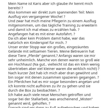
Mein Name ist Karis aber ich glaube ihr kennt mich
bereits! ?
Also kommen wir direkt zum spannenden Teil: Mein
Ausflug von vergangener Woche! ?
Und zwar hat mich meine Pflegerin zu einem Ausflug
mitgenommen, um das tägliche Training zu erweitern
und damit ich mal etwas zu erzählen hab. ?
Angefangen hat es mit einer Autofahrt. ?
Da ich aber kein Problem damit habe, war das
natürlich ein Kinderspiel für mich. ?
Unser erster Stopp war ein großes, eingezäuntes
Gelände mit seltsamen Tieren. Meine Betreuerin hat
diese Tiere „Pferde“ genannt.? Anfangs waren sie mir
sehr unheimlich. Manche von denen waren so groß wie
ein Hochhaus! (Na gut.. vielleicht ist das ein klein wenig
übertrieben aber viel kleiner waren die wirklich nicht!) ?
Nach kurzer Zeit hab ich mich aber dran gewöhnt und
bin sogar mit denen zusammen spazieren gegangen. ?
Ein Pferdchen hat es mir sogar besonders angetan und
ich konnte nicht aufhören zu ihr zu gehen und sie
durch die Box zu beobachten. ?
Ich habe auch viele neue Menschen getroffen und
sogar bei der Stallarbeit, was anscheinend „Misten“
genannt wird, geholfen. ?
Danach sind wir dann zu Fuß aufgebrochen und haben