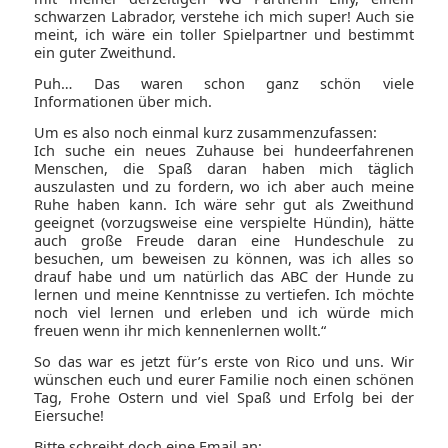
schwarzen Labrador, verstehe ich mich super! Auch sie
meint, ich wäre ein toller Spielpartner und bestimmt
ein guter Zweithund.
Puh… Das waren schon ganz schön viele
Informationen über mich.
Um es also noch einmal kurz zusammenzufassen:
Ich suche ein neues Zuhause bei hundeerfahrenen
Menschen, die Spaß daran haben mich täglich
auszulasten und zu fordern, wo ich aber auch meine
Ruhe haben kann. Ich wäre sehr gut als Zweithund
geeignet (vorzugsweise eine verspielte Hündin), hätte
auch große Freude daran eine Hundeschule zu
besuchen, um beweisen zu können, was ich alles so
drauf habe und um natürlich das ABC der Hunde zu
lernen und meine Kenntnisse zu vertiefen. Ich möchte
noch viel lernen und erleben und ich würde mich
freuen wenn ihr mich kennenlernen wollt.“
So das war es jetzt für’s erste von Rico und uns. Wir
wünschen euch und eurer Familie noch einen schönen
Tag, Frohe Ostern und viel Spaß und Erfolg bei der
Eiersuche!
Bitte schreibt doch eine Email an: