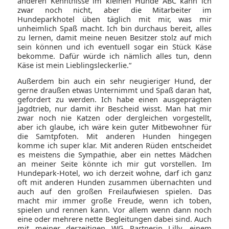
anderen Kenntnisse im kleinen Hunde ABC kann ich
zwar noch nicht, aber die Mitarbeiter im
Hundeparkhotel üben täglich mit mir, was mir
unheimlich Spaß macht. Ich bin durchaus bereit, alles
zu lernen, damit meine neuen Besitzer stolz auf mich
sein können und ich eventuell sogar ein Stück Käse
bekomme. Dafür würde ich nämlich alles tun, denn
Käse ist mein Lieblingsleckerlie.“
Außerdem bin auch ein sehr neugieriger Hund, der
gerne draußen etwas Unternimmt und Spaß daran hat,
gefordert zu werden. Ich habe einen ausgeprägten
Jagdtrieb, nur damit ihr Bescheid wisst. Man hat mir
zwar noch nie Katzen oder dergleichen vorgestellt,
aber ich glaube, ich wäre kein guter Mitbewohner für
die Samtpfoten. Mit anderen Hunden hingegen
komme ich super klar. Mit anderen Rüden entscheidet
es meistens die Sympathie, aber ein nettes Mädchen
an meiner Seite könnte ich mir gut vorstellen. Im
Hundepark-Hotel, wo ich derzeit wohne, darf ich ganz
oft mit anderen Hunden zusammen übernachten und
auch auf den großen Freilaufwiesen spielen. Das
macht mir immer große Freude, wenn ich toben,
spielen und rennen kann. Vor allem wenn dann noch
eine oder mehrere nette Begleitungen dabei sind. Auch
mit meiner derzeitigen WG Partnerin Lilly, einem