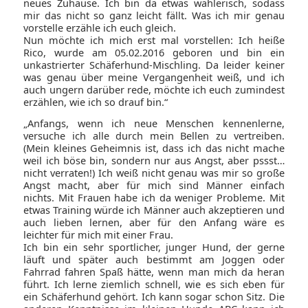
neues Zuhause. Ich bin da etwas wählerisch, sodass
mir das nicht so ganz leicht fällt. Was ich mir genau
vorstelle erzähle ich euch gleich.
Nun möchte ich mich erst mal vorstellen: Ich heiße
Rico, wurde am 05.02.2016 geboren und bin ein
unkastrierter Schäferhund-Mischling. Da leider keiner
was genau über meine Vergangenheit weiß, und ich
auch ungern darüber rede, möchte ich euch zumindest
erzählen, wie ich so drauf bin.“
„Anfangs, wenn ich neue Menschen kennenlerne,
versuche ich alle durch mein Bellen zu vertreiben.
(Mein kleines Geheimnis ist, dass ich das nicht mache
weil ich böse bin, sondern nur aus Angst, aber pssst…
nicht verraten!) Ich weiß nicht genau was mir so große
Angst macht, aber für mich sind Männer einfach
nichts. Mit Frauen habe ich da weniger Probleme. Mit
etwas Training würde ich Männer auch akzeptieren und
auch lieben lernen, aber für den Anfang wäre es
leichter für mich mit einer Frau.
Ich bin ein sehr sportlicher, junger Hund, der gerne
läuft und später auch bestimmt am Joggen oder
Fahrrad fahren Spaß hätte, wenn man mich da heran
führt. Ich lerne ziemlich schnell, wie es sich eben für
ein Schäferhund gehört. Ich kann sogar schon Sitz. Die