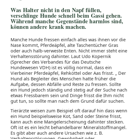
Was Halter nicht in den Napf füllen,
verschlinge Hunde schnell beim Gassi gehen.
Während manche Gegenstände harmlos sind,
können andere krank machen.
Manche Hunde fressen einfach alles was ihnen vor die
Nase kommt, Pferdeäpfel, alte Taschentücher Gras
oder auch halb-verweste Enten. Nicht immer steht eine
Verhaltensstörung dahinter. Laut Udo Kopernik
(Sprecher des Verbandes für das Deutsche
Hundewesen VDH) ist es völlig normal, dass ein
Vierbeiner Pferdeäpfel, Rehköttel oder Aas frisst. „ Der
Hund als Begleiter des Menschen hatte früher die
Aufgabe, dessen Abfälle und Reste zu fressen. Sollte
ein Hund jedoch ständig und stetig auf der Suche nach
etwas Fressbarem sein und Dinge frisst die Ihm nicht
gut tun, so sollte man nach dem Grund dafür suchen.
Tierärzte weisen zum Beispiel oft darauf hin dass wenn
ein Hund beispielsweise Kot, Sand oder Steine frisst,
kann auch eine Mangelerscheinung dahinter stecken.
Oft ist es ein leicht behandelbarer Mineralstoffmangel.
Es gibt aber auch andere Ursachen wie z. B.
Verhaltensstörungen, Gewohnheit oder