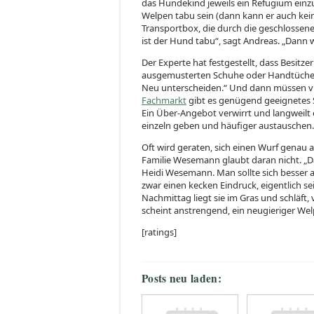
das Hundekind jeweils ein Refugium einz
Welpen tabu sein (dann kann er auch kein
Transportbox, die durch die geschlossene
ist der Hund tabu“, sagt Andreas. „Dann
Der Experte hat festgestellt, dass Besitze
ausgemusterten Schuhe oder Handtücher
Neu unterscheiden.“ Und dann müssen vie
Fachmarkt
gibt es genügend geeignetes Sp
Ein Über-Angebot verwirrt und langweilt 
einzeln geben und häufiger austauschen.
Oft wird geraten, sich einen Wurf genau
Familie Wesemann glaubt daran nicht. „D
Heidi Wesemann. Man sollte sich besser a
zwar einen kecken Eindruck, eigentlich s
Nachmittag liegt sie im Gras und schläft
scheint anstrengend, ein neugieriger Welp
[ratings]
Posts neu laden: