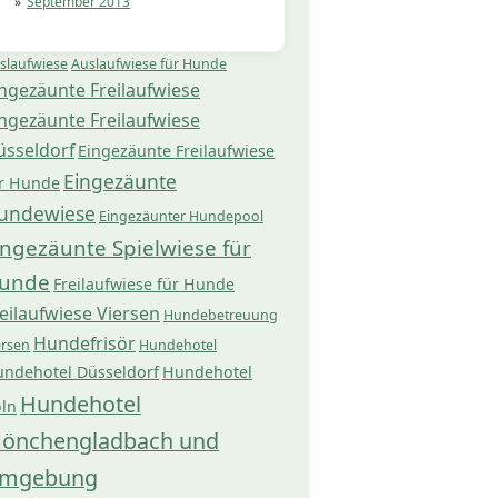
September 2013
slaufwiese
Auslaufwiese für Hunde
ngezäunte Freilaufwiese
ngezäunte Freilaufwiese
üsseldorf
Eingezäunte Freilaufwiese
Eingezäunte
r Hunde
undewiese
Eingezäunter Hundepool
ingezäunte Spielwiese für
unde
Freilaufwiese für Hunde
eilaufwiese Viersen
Hundebetreuung
Hundefrisör
ersen
Hundehotel
ndehotel Düsseldorf
Hundehotel
Hundehotel
ln
önchengladbach und
mgebung