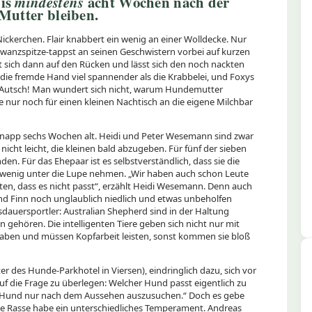
bis
mindestens
acht Wochen nach der
 Mutter bleiben.
 Nickerchen. Flair knabbert ein wenig an einer Wolldecke. Nur
wanzspitze-tappst an seinen Geschwistern vorbei auf kurzen
lt sich dann auf den Rücken und lässt sich den noch nackten
die fremde Hand viel spannender als die Krabbelei, und Foxys
. Autsch! Man wundert sich nicht, warum Hundemutter
e nur noch für einen kleinen Nachtisch an die eigene Milchbar
knapp sechs Wochen alt. Heidi und Peter Wesemann sind zwar
 nicht leicht, die kleinen bald abzugeben. Für fünf der sieben
n. Für das Ehepaar ist es selbstverständlich, dass sie die
 wenig unter die Lupe nehmen. „Wir haben auch schon Leute
en, dass es nicht passt“, erzählt Heidi Wesemann. Denn auch
i und Finn noch unglaublich niedlich und etwas unbeholfen
sdauersportler: Australian Shepherd sind in der Haltung
 gehören. Die intelligenten Tiere geben sich nicht nur mit
gaben und müssen Kopfarbeit leisten, sonst kommen sie bloß
r des Hunde-Parkhotel in Viersen), eindringlich dazu, sich vor
f die Frage zu überlegen: Welcher Hund passt eigentlich zu
n Hund nur nach dem Aussehen auszusuchen.“ Doch es gebe
ede Rasse habe ein unterschiedliches Temperament. Andreas