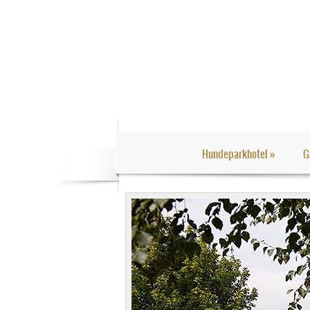
Hundeparkhotel
»
G