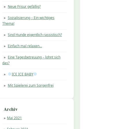
Neue Frisur gefällig?
Sozialisierung – Ein wichtiges
Thema!
Sind Hunde eigentlich rassistisch?
Einfach mal relaxen…
Eine Tagesbetreuung – lohnt sich
das?
ICE ICE BABY
Mit Spielerei zum Sorgenfrei
Archiv
Mai 2021