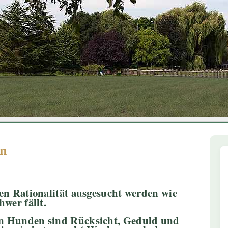
1
2
3
4
5
6
en
en Rationalität ausgesucht werden wie
wer fällt.
n Hunden sind Rücksicht, Geduld und