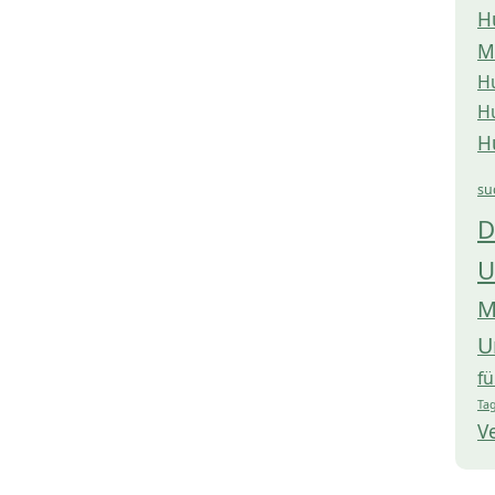
H
M
H
H
H
su
D
U
M
U
f
Tag
V