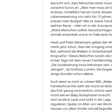
wünscht sich, dass Menschen einen Hund 
zunächst kurios an. „Aber man muss an b
Andreas. Schließlich hat ein Hund, desse
Lebenserwartung von zehn bis 15 Jahren. 
erlaubt mein Budget? Wie ist meine Fami
welcher Rasse – oder um in der Autosprac
„Ältere Menschen sollten berücksichtigen,
Antrieb entwickelt und er im Falle einer
Heidi und Peter Wesemann geben den Wur
merkt jetzt schon, dass der Umgang unter
fest, während die Welpen in Scheinkämpf
Ansprache.“ Dieses Bedürfnis nutzen die 
ersten Tage mit dem neuen Familienmitgl
„Die Sozialisierung muss behutsam sein, 
zwingen“, rät Andreas Lümers. Die Einge
einige Stunden schon alleine.
Auch wenn es noch so schwer fällt: „Wel
Familienhirarchie steht der Hund an letzte
das früh genug verinnerlicht, schont sein
Hund wie ein Baby Ruhephasen braucht. 
sind sie blind, taub und nicht in der Lag
regulieren. Später, im Alter von vier Woc
müssen vor allem Kinder schnell begreif