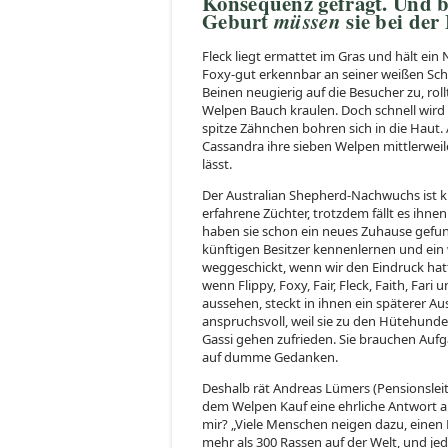
Konsequenz gefragt. Und 
Geburt
müssen
sie bei der
Fleck liegt ermattet im Gras und hält ein
Foxy-gut erkennbar an seiner weißen Sch
Beinen neugierig auf die Besucher zu, rol
Welpen Bauch kraulen. Doch schnell wird 
spitze Zähnchen bohren sich in die Haut
Cassandra ihre sieben Welpen mittlerweil
lässt.
Der Australian Shepherd-Nachwuchs ist 
erfahrene Züchter, trotzdem fällt es ihnen
haben sie schon ein neues Zuhause gefunde
künftigen Besitzer kennenlernen und ein
weggeschickt, wenn wir den Eindruck hatt
wenn Flippy, Foxy, Fair, Fleck, Faith, Far
aussehen, steckt in ihnen ein späterer Au
anspruchsvoll, weil sie zu den Hütehunden
Gassi gehen zufrieden. Sie brauchen Auf
auf dumme Gedanken.
Deshalb rät Andreas Lümers (Pensionsleite
dem Welpen Kauf eine ehrliche Antwort au
mir? „Viele Menschen neigen dazu, eine
mehr als 300 Rassen auf der Welt, und j