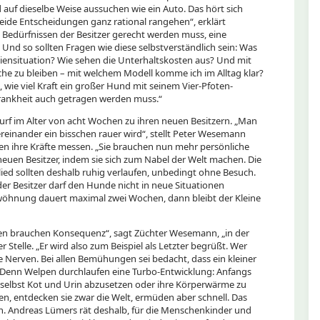
auf dieselbe Weise aussuchen wie ein Auto. Das hört sich
eide Entscheidungen ganz rational rangehen“, erklärt
n Bedürfnissen der Besitzer gerecht werden muss, eine
Und so sollten Fragen wie diese selbstverständlich sein: Was
liensituation? Wie sehen die Unterhaltskosten aus? Und mit
he zu bleiben – mit welchem Modell komme ich im Alltag klar?
 wie viel Kraft ein großer Hund mit seinem Vier-Pfoten-
 Krankheit auch getragen werden muss.“
f im Alter von acht Wochen zu ihren neuen Besitzern. „Man
einander ein bisschen rauer wird“, stellt Peter Wesemann
en ihre Kräfte messen. „Sie brauchen nun mehr persönliche
neuen Besitzer, indem sie sich zum Nabel der Welt machen. Die
ied sollten deshalb ruhig verlaufen, unbedingt ohne Besuch.
der Besitzer darf den Hunde nicht in neue Situationen
wöhnung dauert maximal zwei Wochen, dann bleibt der Kleine
pen brauchen Konsequenz“, sagt Züchter Wesemann, „in der
r Stelle. „Er wird also zum Beispiel als Letzter begrüßt. Wer
e Nerven. Bei allen Bemühungen sei bedacht, dass ein kleiner
Denn Welpen durchlaufen eine Turbo-Entwicklung: Anfangs
e, selbst Kot und Urin abzusetzen oder ihre Körperwärme zu
hen, entdecken sie zwar die Welt, ermüden aber schnell. Das
en. Andreas Lümers rät deshalb, für die Menschenkinder und