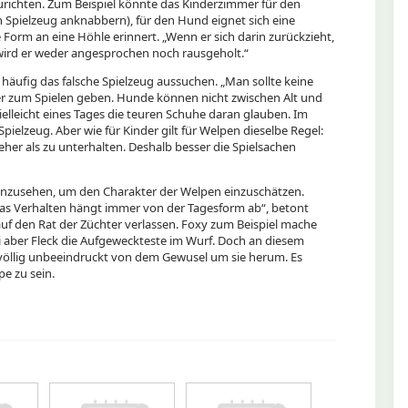
urichten. Zum Beispiel könnte das Kinderzimmer für den
 Spielzeug anknabbern), für den Hund eignet sich eine
 Form an eine Höhle erinnert. „Wenn er sich darin zurückzieht,
 wird er weder angesprochen noch rausgeholt.“
r häufig das falsche Spielzeug aussuchen. „Man sollte keine
 zum Spielen geben. Hunde können nicht zwischen Alt und
lleicht eines Tages die teuren Schuhe daran glauben. Im
ielzeug. Aber wie für Kinder gilt für Welpen dieselbe Regel:
eher als zu unterhalten. Deshalb besser die Spielsachen
 anzusehen, um den Charakter der Welpen einzuschätzen.
as Verhalten hängt immer von der Tagesform ab“, betont
uf den Rat der Züchter verlassen. Foxy zum Beispiel mache
ei aber Fleck die Aufgeweckteste im Wurf. Doch an diesem
, völlig unbeeindruckt von dem Gewusel um sie herum. Es
e zu sein.