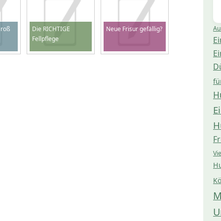
Au
Groß
Die RICHTIGE
Neue Frisur gefällig?
Fellpflege
Ei
Ei
D
fü
H
E
H
Fr
Vi
Hu
Kö
M
U