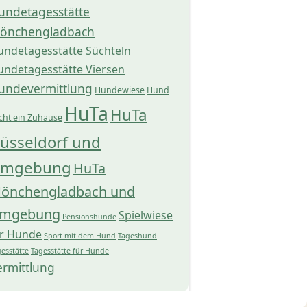
undetagesstätte
önchengladbach
undetagesstätte Süchteln
undetagesstätte Viersen
undevermittlung
Hundewiese
Hund
HuTa
HuTa
cht ein Zuhause
üsseldorf und
mgebung
HuTa
önchengladbach und
mgebung
Spielwiese
Pensionshunde
ür Hunde
Sport mit dem Hund
Tageshund
esstätte
Tagesstätte für Hunde
ermittlung