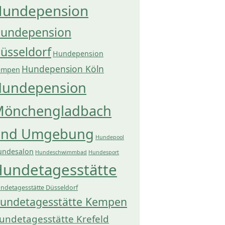
undepension
undepension
üsseldorf
Hundepension
Hundepension Köln
empen
undepension
önchengladbach
und Umgebung
Hundepool
undesalon
Hundeschwimmbad
Hundesport
undetagesstätte
ndetagesstätte Düsseldorf
undetagesstätte Kempen
undetagesstätte Krefeld