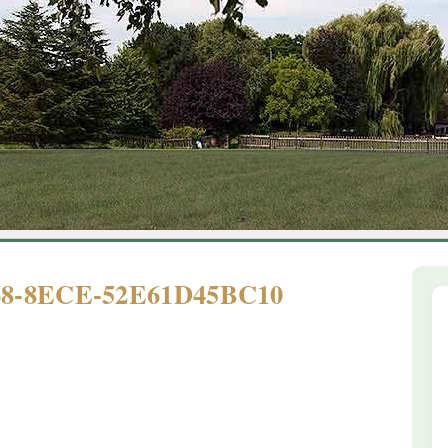
1
2
3
4
5
6
68-8ECE-52E61D45BC10