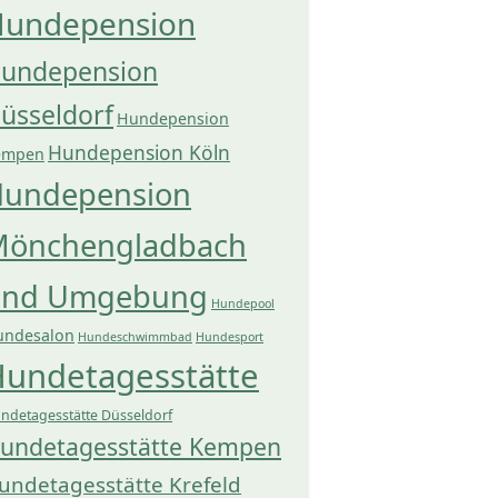
undepension
undepension
üsseldorf
Hundepension
Hundepension Köln
empen
undepension
önchengladbach
und Umgebung
Hundepool
undesalon
Hundeschwimmbad
Hundesport
undetagesstätte
ndetagesstätte Düsseldorf
undetagesstätte Kempen
undetagesstätte Krefeld