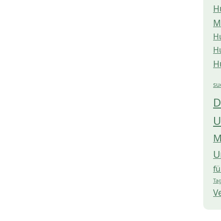
H
M
H
H
H
su
D
U
M
U
f
Tag
V