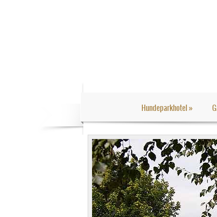
Hundeparkhotel
»
G