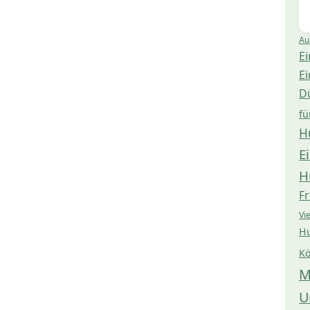
Au
Ei
Ei
D
fü
H
E
H
Fr
Vi
Hu
Kö
M
U