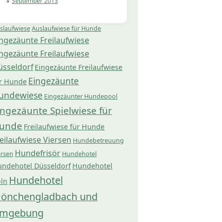
September 2013
slaufwiese
Auslaufwiese für Hunde
ngezäunte Freilaufwiese
ngezäunte Freilaufwiese
üsseldorf
Eingezäunte Freilaufwiese
Eingezäunte
r Hunde
undewiese
Eingezäunter Hundepool
ingezäunte Spielwiese für
unde
Freilaufwiese für Hunde
eilaufwiese Viersen
Hundebetreuung
Hundefrisör
ersen
Hundehotel
ndehotel Düsseldorf
Hundehotel
Hundehotel
ln
önchengladbach und
mgebung