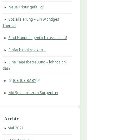
Neue Frisur gefällig?
Sozialisierung – Ein wichtiges
Thema!
Sind Hunde eigentlich rassistisch?
Einfach mal relaxen…
Eine Tagesbetreuung – lohnt sich
das?
ICE ICE BABY
Mit Spielerei zum Sorgenfrei
Archiv
Mai 2021