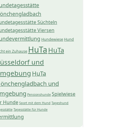
undetagesstätte
önchengladbach
undetagesstätte Süchteln
undetagesstätte Viersen
undevermittlung
Hundewiese
Hund
HuTa
HuTa
cht ein Zuhause
üsseldorf und
mgebung
HuTa
önchengladbach und
mgebung
Spielwiese
Pensionshunde
ür Hunde
Sport mit dem Hund
Tageshund
esstätte
Tagesstätte für Hunde
ermittlung