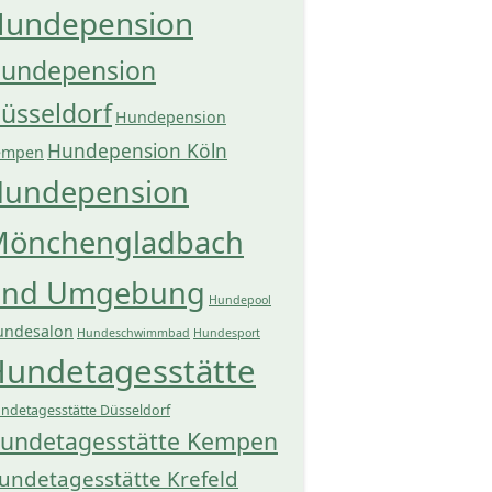
undepension
undepension
üsseldorf
Hundepension
Hundepension Köln
empen
undepension
önchengladbach
und Umgebung
Hundepool
undesalon
Hundeschwimmbad
Hundesport
undetagesstätte
ndetagesstätte Düsseldorf
undetagesstätte Kempen
undetagesstätte Krefeld