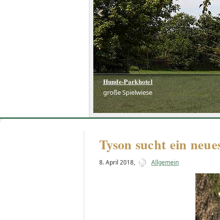
Hunde-Parkhotel
große Spielwiese
Tyson sucht ein neu
8. April 2018
,
Allgemein