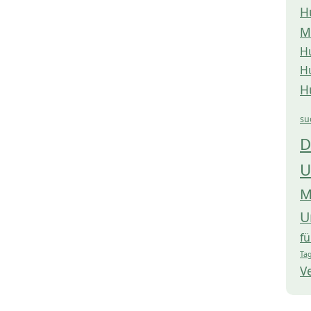
H
M
H
H
H
su
D
U
M
U
f
Tag
V