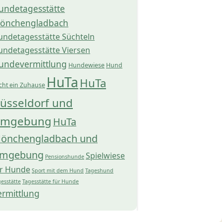
undetagesstätte
önchengladbach
undetagesstätte Süchteln
undetagesstätte Viersen
undevermittlung
Hundewiese
Hund
HuTa
HuTa
cht ein Zuhause
üsseldorf und
mgebung
HuTa
önchengladbach und
mgebung
Spielwiese
Pensionshunde
ür Hunde
Sport mit dem Hund
Tageshund
esstätte
Tagesstätte für Hunde
ermittlung