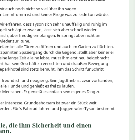
wir euch noch nicht so viel über ihn sagen.
 er lammfromm ist und keiner Fliege was zu leide tun würde.
ir erfahren, dass Tyson sich sehr unauffällig und ruhig im
lt schlägt er zwar an, lässt sich aber schnell wieder
sch, aber freudig empfangen. Er springt aber nicht an
ieder zur Ruhe.
efamilie- alle Türen zu öffnen und auch im Garten zu flüchten.
tspannten Spaziergang durch die Gegend, stellt aber keinerlei
ine lange Zeit alleine lebte, muss ihm erst neu beigebracht
eit hat sein Geschäft zu verrichten und draußen Bewegung
rkhotel sind stets bemüht, ihm das Schritt für Schritt
 freundlich und neugierig. Sein Jagdtrieb ist zwar vorhanden,
 alle Hunde und genießt es frei zu laufen.
m Menschen. Er genießt es einfach sein eigenes Ding zu
ger Interesse. Grundgehorsam ist zwar ein Stück weit
rden. Für`s Fahrrad fahren und Joggen wäre Tyson bestimmt
lie, die ihm Sicherheit und einen
ann.