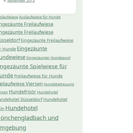
September 2013
slaufwiese
Auslaufwiese für Hunde
ngezäunte Freilaufwiese
ngezäunte Freilaufwiese
üsseldorf
Eingezäunte Freilaufwiese
Eingezäunte
r Hunde
undewiese
Eingezäunter Hundepool
ingezäunte Spielwiese für
unde
Freilaufwiese für Hunde
eilaufwiese Viersen
Hundebetreuung
Hundefrisör
ersen
Hundehotel
ndehotel Düsseldorf
Hundehotel
Hundehotel
ln
önchengladbach und
mgebung