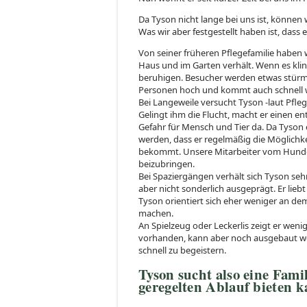
Da Tyson nicht lange bei uns ist, können 
Was wir aber festgestellt haben ist, dass
Von seiner früheren Pflegefamilie haben w
Haus und im Garten verhält. Wenn es klinge
beruhigen. Besucher werden etwas stürmi
Personen hoch und kommt auch schnell w
Bei Langeweile versucht Tyson -laut Pfleg
Gelingt ihm die Flucht, macht er einen en
Gefahr für Mensch und Tier da. Da Tyson e
werden, dass er regelmäßig die Möglichk
bekommt. Unsere Mitarbeiter vom Hundepa
beizubringen.
Bei Spaziergängen verhält sich Tyson sehr
aber nicht sonderlich ausgeprägt. Er liebt
Tyson orientiert sich eher weniger an de
machen.
An Spielzeug oder Leckerlis zeigt er weni
vorhanden, kann aber noch ausgebaut we
schnell zu begeistern.
Tyson sucht also eine Fami
geregelten Ablauf bieten k