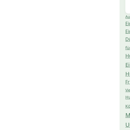
Au
Ei
Ei
D
fü
H
E
H
Fr
Vi
Hu
Kö
M
U