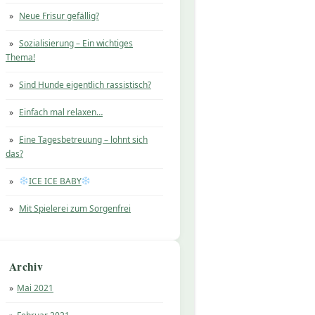
Neue Frisur gefällig?
Sozialisierung – Ein wichtiges
Thema!
Sind Hunde eigentlich rassistisch?
Einfach mal relaxen…
Eine Tagesbetreuung – lohnt sich
das?
ICE ICE BABY
Mit Spielerei zum Sorgenfrei
Archiv
Mai 2021