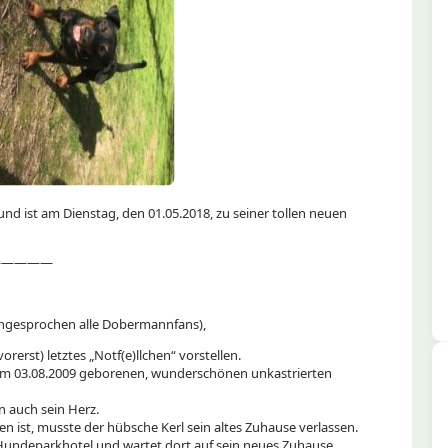
nd ist am Dienstag, den 01.05.2018, zu seiner tollen neuen
—————
angesprochen alle Dobermannfans),
orerst) letztes „Notf(e)llchen“ vorstellen.
 am 03.08.2009 geborenen, wunderschönen unkastrierten
n auch sein Herz.
en ist, musste der hübsche Kerl sein altes Zuhause verlassen.
 Hundeparkhotel und wartet dort auf sein neues Zuhause.