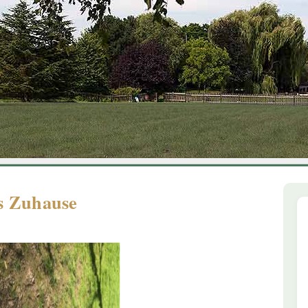
1
2
3
4
5
6
es Zuhause