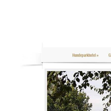
Hundeparkhotel
»
G