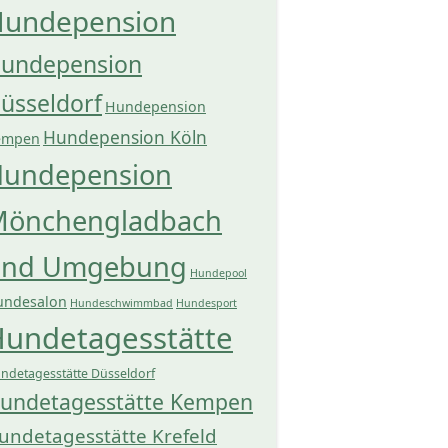
undepension
undepension
üsseldorf
Hundepension
Hundepension Köln
empen
undepension
önchengladbach
und Umgebung
Hundepool
undesalon
Hundeschwimmbad
Hundesport
undetagesstätte
ndetagesstätte Düsseldorf
undetagesstätte Kempen
undetagesstätte Krefeld