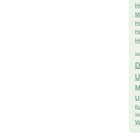
H
M
H
H
H
su
D
U
M
U
f
Tag
V