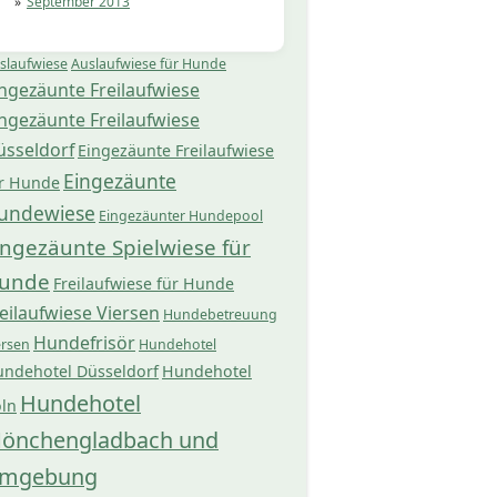
September 2013
slaufwiese
Auslaufwiese für Hunde
ngezäunte Freilaufwiese
ngezäunte Freilaufwiese
üsseldorf
Eingezäunte Freilaufwiese
Eingezäunte
r Hunde
undewiese
Eingezäunter Hundepool
ingezäunte Spielwiese für
unde
Freilaufwiese für Hunde
eilaufwiese Viersen
Hundebetreuung
Hundefrisör
ersen
Hundehotel
ndehotel Düsseldorf
Hundehotel
Hundehotel
ln
önchengladbach und
mgebung