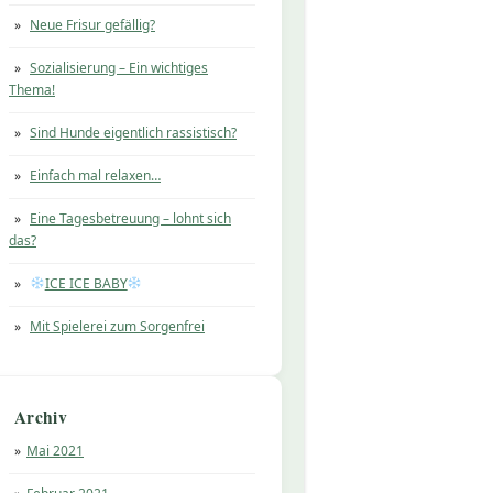
Neue Frisur gefällig?
Sozialisierung – Ein wichtiges
Thema!
Sind Hunde eigentlich rassistisch?
Einfach mal relaxen…
Eine Tagesbetreuung – lohnt sich
das?
ICE ICE BABY
Mit Spielerei zum Sorgenfrei
Archiv
Mai 2021