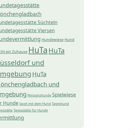
undetagesstätte
önchengladbach
undetagesstätte Süchteln
undetagesstätte Viersen
undevermittlung
Hundewiese
Hund
HuTa
HuTa
cht ein Zuhause
üsseldorf und
mgebung
HuTa
önchengladbach und
mgebung
Spielwiese
Pensionshunde
ür Hunde
Sport mit dem Hund
Tageshund
esstätte
Tagesstätte für Hunde
ermittlung