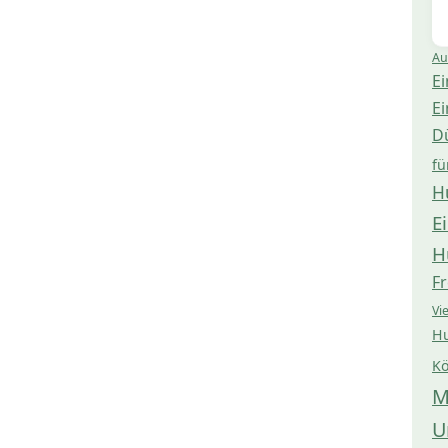
Au
Ei
Ei
D
fü
H
E
H
Fr
Vi
Hu
Kö
M
U