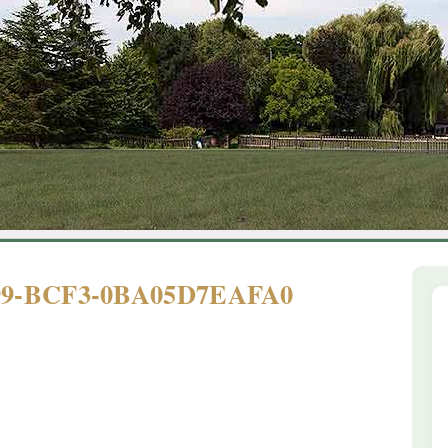
1
2
3
4
5
6
99-BCF3-0BA05D7EAFA0