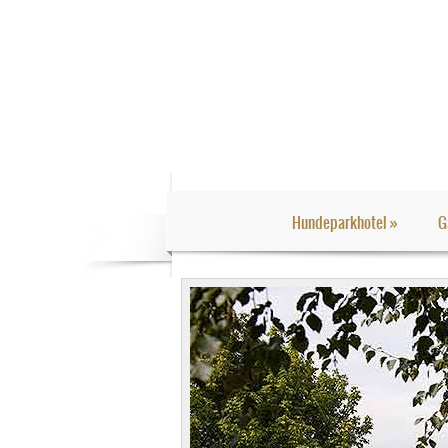
Hundeparkhotel
»
G