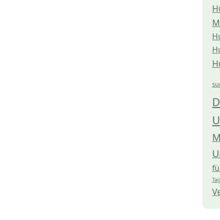
H
M
H
H
H
su
D
U
M
U
f
Tag
V