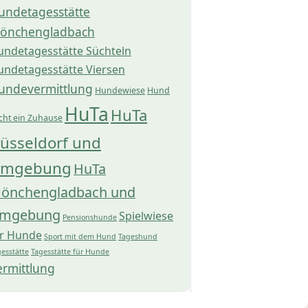
undetagesstätte
önchengladbach
undetagesstätte Süchteln
undetagesstätte Viersen
undevermittlung
Hundewiese
Hund
HuTa
HuTa
cht ein Zuhause
üsseldorf und
mgebung
HuTa
önchengladbach und
mgebung
Spielwiese
Pensionshunde
ür Hunde
Sport mit dem Hund
Tageshund
esstätte
Tagesstätte für Hunde
ermittlung