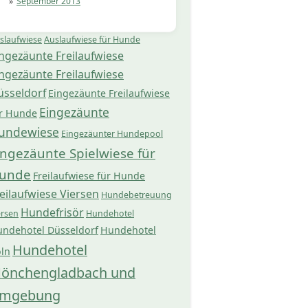
September 2013
slaufwiese
Auslaufwiese für Hunde
ngezäunte Freilaufwiese
ngezäunte Freilaufwiese
üsseldorf
Eingezäunte Freilaufwiese
Eingezäunte
r Hunde
undewiese
Eingezäunter Hundepool
ingezäunte Spielwiese für
unde
Freilaufwiese für Hunde
eilaufwiese Viersen
Hundebetreuung
Hundefrisör
ersen
Hundehotel
ndehotel Düsseldorf
Hundehotel
Hundehotel
ln
önchengladbach und
mgebung