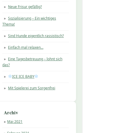
Neue Frisur gefällig?
Sozialisierung – Ein wichtiges
Thema!
Sind Hunde eigentlich rassistisch?
Einfach mal relaxen…
Eine Tagesbetreuung – lohnt sich
das?
ICE ICE BABY
Mit Spielerei zum Sorgenfrei
Archiv
Mai 2021