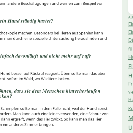
h dann andere Beschäftigungen und warnen zum Beispiel vor
Au
ein Hund ständig hustet?
Ei
Ei
choskopie machen. Besonders bei Tieren aus Spanien kann
ann man durch eine spezielle Untersuchung herausfinden und
D
fü
infach davonläuft und nicht mehr auf rufe
H
E
 Hund besser auf Rückruf reagiert. Üben sollte man das aber
H
t sofort im Wald, wo Wildtiere locken.
Fr
hnen, dass sie dem Menschen hinterherlaufen
Vi
icken?
Hu
en. Schimpfen sollte man in dem Falle nicht, weil der Hund sonst
Kö
ordert. Man kann auch eine leine verwenden, eine Schnur von
M
dann ergreift, wenn das Tier zwickt. So kann man das Tier
in ein anderes Zimmer bringen.
U