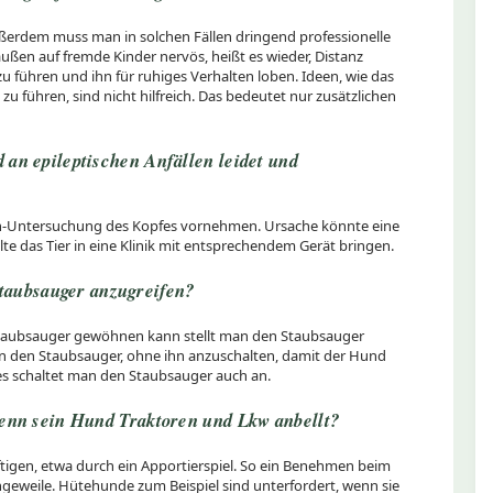
ußerdem muss man in solchen Fällen dringend professionelle
ußen auf fremde Kinder nervös, heißt es wieder, Distanz
 führen und ihn für ruhiges Verhalten loben. Ideen, wie das
zu führen, sind nicht hilfreich. Das bedeutet nur zusätzlichen
 an epileptischen Anfällen leidet und
in-Untersuchung des Kopfes vornehmen. Ursache könnte eine
te das Tier in eine Klinik mit entsprechendem Gerät bringen.
, Staubsauger anzugreifen?
 Staubsauger gewöhnen kann stellt man den Staubsauger
n den Staubsauger, ohne ihn anzuschalten, damit der Hund
es schaltet man den Staubsauger auch an.
 wenn sein Hund Traktoren und Lkw anbellt?
tigen, etwa durch ein Apportierspiel. So ein Benehmen beim
ngeweile. Hütehunde zum Beispiel sind unterfordert, wenn sie