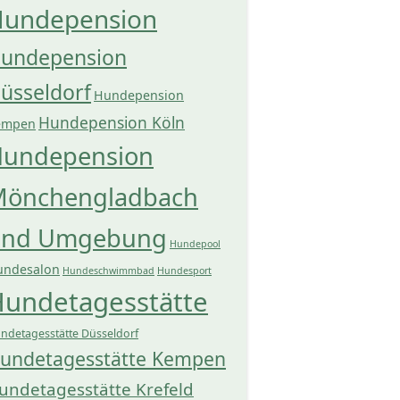
undepension
undepension
üsseldorf
Hundepension
Hundepension Köln
empen
undepension
önchengladbach
und Umgebung
Hundepool
undesalon
Hundeschwimmbad
Hundesport
undetagesstätte
ndetagesstätte Düsseldorf
undetagesstätte Kempen
undetagesstätte Krefeld