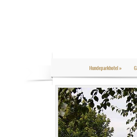
Hundeparkhotel
»
G