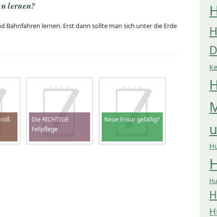
n lernen?
H
nd Bahnfahren lernen. Erst dann sollte man sich unter die Erde
H
D
K
H
M
Groß
Die RICHTIGE
Neue Frisur gefällig?
Fellpflege
H
H
Hu
H
H