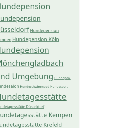
undepension
undepension
üsseldorf
Hundepension
Hundepension Köln
empen
undepension
önchengladbach
und Umgebung
Hundepool
undesalon
Hundeschwimmbad
Hundesport
undetagesstätte
ndetagesstätte Düsseldorf
undetagesstätte Kempen
undetagesstätte Krefeld