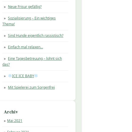
Neue Frisur gefällig?
Sozialisierung – Ein wichtiges
Thema!
Sind Hunde eigentlich rassistisch?
Einfach mal relaxen…
Eine Tagesbetreuung – lohnt sich
das?
ICE ICE BABY
Mit Spielerei zum Sorgenfrei
Archiv
Mai 2021