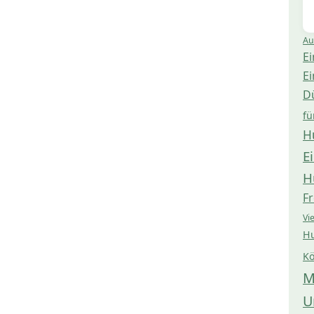
Au
Ei
Ei
D
fü
H
E
H
Fr
Vi
Hu
Kö
M
U