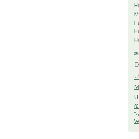
H
M
H
H
H
su
D
U
M
U
f
Tag
V