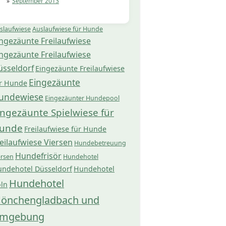
September 2013
slaufwiese
Auslaufwiese für Hunde
ngezäunte Freilaufwiese
ngezäunte Freilaufwiese
üsseldorf
Eingezäunte Freilaufwiese
Eingezäunte
r Hunde
undewiese
Eingezäunter Hundepool
ingezäunte Spielwiese für
unde
Freilaufwiese für Hunde
eilaufwiese Viersen
Hundebetreuung
Hundefrisör
ersen
Hundehotel
ndehotel Düsseldorf
Hundehotel
Hundehotel
ln
önchengladbach und
mgebung