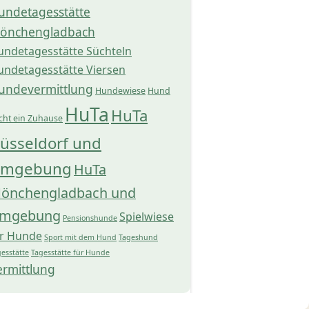
undetagesstätte
önchengladbach
undetagesstätte Süchteln
undetagesstätte Viersen
undevermittlung
Hundewiese
Hund
HuTa
HuTa
cht ein Zuhause
üsseldorf und
mgebung
HuTa
önchengladbach und
mgebung
Spielwiese
Pensionshunde
ür Hunde
Sport mit dem Hund
Tageshund
esstätte
Tagesstätte für Hunde
ermittlung