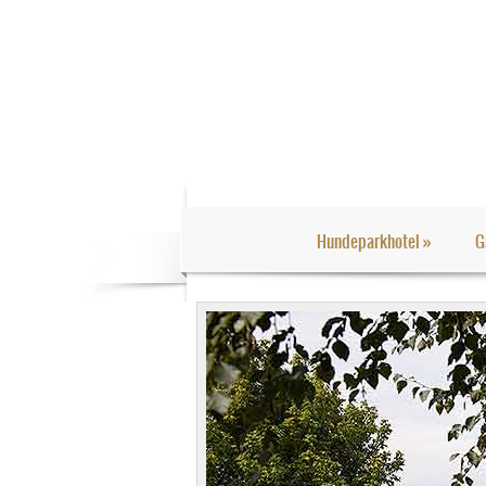
Hundeparkhotel
»
G