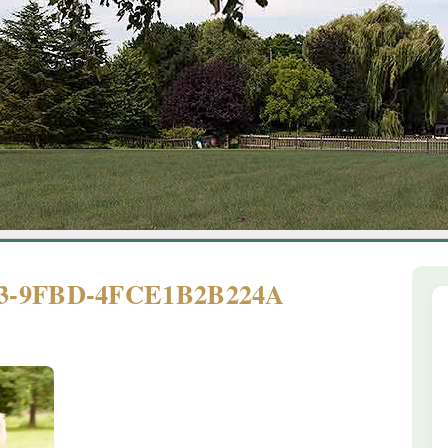
1
2
3
4
5
6
F3-9FBD-4FCE1B2B224A