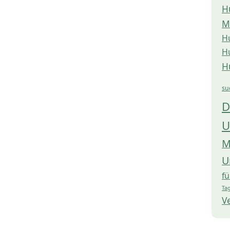
H
M
H
H
H
su
D
U
M
U
f
Tag
V