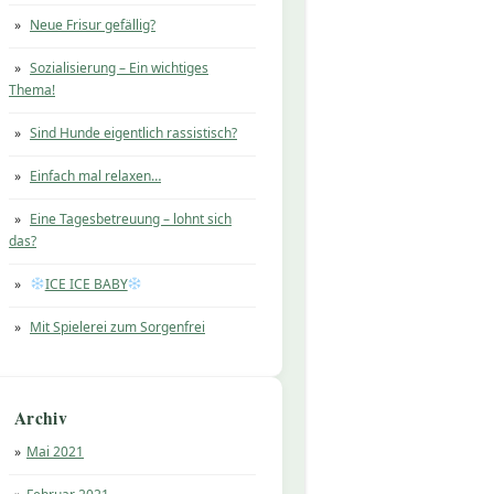
Neue Frisur gefällig?
Sozialisierung – Ein wichtiges
Thema!
Sind Hunde eigentlich rassistisch?
Einfach mal relaxen…
Eine Tagesbetreuung – lohnt sich
das?
ICE ICE BABY
Mit Spielerei zum Sorgenfrei
Archiv
Mai 2021