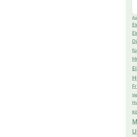
Au
Ei
Ei
D
fü
H
E
H
Fr
Vi
Hu
Kö
M
U