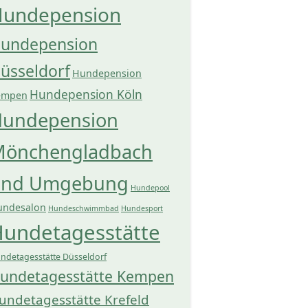
undepension
undepension
üsseldorf
Hundepension
Hundepension Köln
empen
undepension
önchengladbach
und Umgebung
Hundepool
undesalon
Hundeschwimmbad
Hundesport
undetagesstätte
ndetagesstätte Düsseldorf
undetagesstätte Kempen
undetagesstätte Krefeld