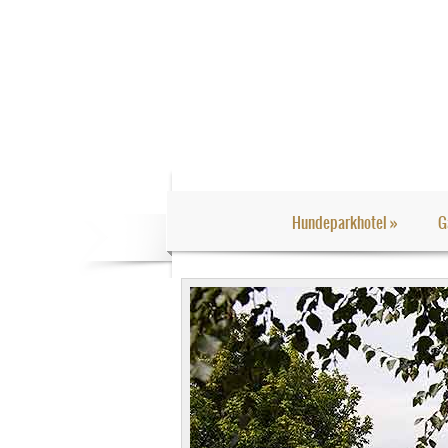
Hundeparkhotel
»
G