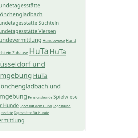
undetagesstätte
önchengladbach
undetagesstätte Süchteln
undetagesstätte Viersen
undevermittlung
Hundewiese
Hund
HuTa
HuTa
cht ein Zuhause
üsseldorf und
mgebung
HuTa
önchengladbach und
mgebung
Spielwiese
Pensionshunde
ür Hunde
Sport mit dem Hund
Tageshund
esstätte
Tagesstätte für Hunde
ermittlung