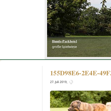
Hunde-Parkhotel
große Spielwiese
155D98E6-2E4E-49
27. Juli 2019
,