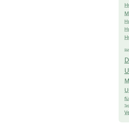
H
M
H
H
H
su
D
U
M
U
f
Tag
V