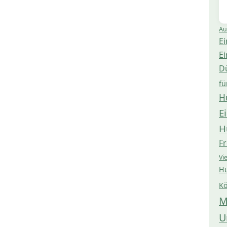
Au
Ei
Ei
D
fü
H
E
H
Fr
Vi
Hu
Kö
M
U