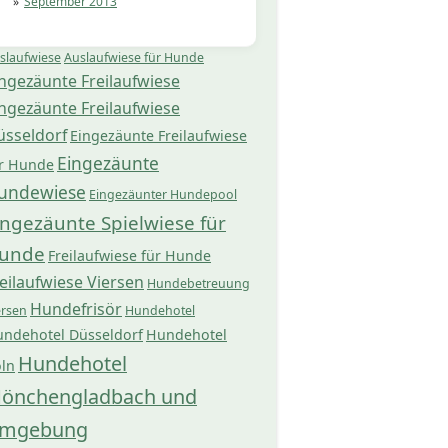
September 2013
slaufwiese
Auslaufwiese für Hunde
ngezäunte Freilaufwiese
ngezäunte Freilaufwiese
üsseldorf
Eingezäunte Freilaufwiese
Eingezäunte
r Hunde
undewiese
Eingezäunter Hundepool
ingezäunte Spielwiese für
unde
Freilaufwiese für Hunde
eilaufwiese Viersen
Hundebetreuung
Hundefrisör
ersen
Hundehotel
ndehotel Düsseldorf
Hundehotel
Hundehotel
ln
önchengladbach und
mgebung