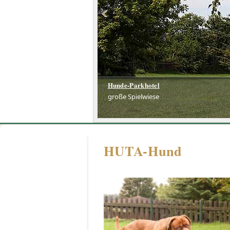
Hunde-Parkhotel
große Spielwiese
HUTA-Hund