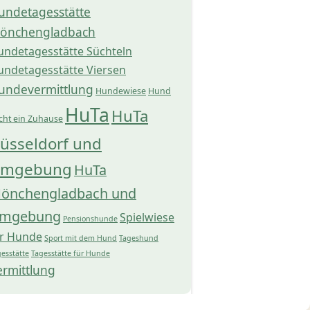
undetagesstätte
önchengladbach
undetagesstätte Süchteln
undetagesstätte Viersen
undevermittlung
Hundewiese
Hund
HuTa
HuTa
cht ein Zuhause
üsseldorf und
mgebung
HuTa
önchengladbach und
mgebung
Spielwiese
Pensionshunde
ür Hunde
Sport mit dem Hund
Tageshund
esstätte
Tagesstätte für Hunde
ermittlung