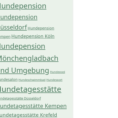
undepension
undepension
üsseldorf
Hundepension
Hundepension Köln
empen
undepension
önchengladbach
und Umgebung
Hundepool
undesalon
Hundeschwimmbad
Hundesport
undetagesstätte
ndetagesstätte Düsseldorf
undetagesstätte Kempen
undetagesstätte Krefeld