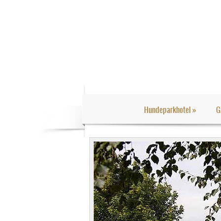
Hundeparkhotel
»
G