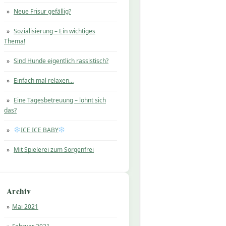
Neue Frisur gefällig?
Sozialisierung – Ein wichtiges
Thema!
Sind Hunde eigentlich rassistisch?
Einfach mal relaxen…
Eine Tagesbetreuung – lohnt sich
das?
ICE ICE BABY
Mit Spielerei zum Sorgenfrei
Archiv
Mai 2021