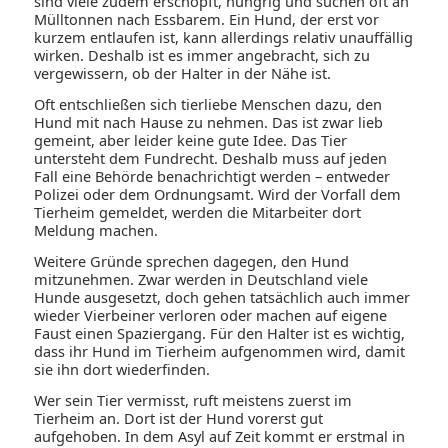
sind viele zudem erschöpft, hungrig und suchen oft an
Mülltonnen nach Essbarem. Ein Hund, der erst vor
kurzem entlaufen ist, kann allerdings relativ unauffällig
wirken. Deshalb ist es immer angebracht, sich zu
vergewissern, ob der Halter in der Nähe ist.
Oft entschließen sich tierliebe Menschen dazu, den
Hund mit nach Hause zu nehmen. Das ist zwar lieb
gemeint, aber leider keine gute Idee. Das Tier
untersteht dem Fundrecht. Deshalb muss auf jeden
Fall eine Behörde benachrichtigt werden – entweder
Polizei oder dem Ordnungsamt. Wird der Vorfall dem
Tierheim gemeldet, werden die Mitarbeiter dort
Meldung machen.
Weitere Gründe sprechen dagegen, den Hund
mitzunehmen. Zwar werden in Deutschland viele
Hunde ausgesetzt, doch gehen tatsächlich auch immer
wieder Vierbeiner verloren oder machen auf eigene
Faust einen Spaziergang. Für den Halter ist es wichtig,
dass ihr Hund im Tierheim aufgenommen wird, damit
sie ihn dort wiederfinden.
Wer sein Tier vermisst, ruft meistens zuerst im
Tierheim an. Dort ist der Hund vorerst gut
aufgehoben. In dem Asyl auf Zeit kommt er erstmal in