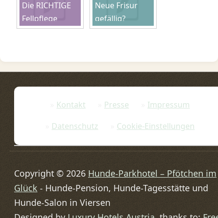
Die RICHTIGE
Neue Frisur
Fellpflege
gefällig?
Kontakt
Presse
Impressum
Datenschutz
Cookie-Einstellungen
Copyright © 2026
Hunde-Parkhotel – Pfötchen im
Glück
- Hunde-Pension, Hunde-Tagesstätte und
Hunde-Salon in Viersen
Designed by
Luxury Hotels Austria
, thanks to:
Fre