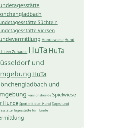
undetagesstätte
önchengladbach
undetagesstätte Süchteln
undetagesstätte Viersen
undevermittlung
Hundewiese
Hund
HuTa
HuTa
cht ein Zuhause
üsseldorf und
mgebung
HuTa
önchengladbach und
mgebung
Spielwiese
Pensionshunde
ür Hunde
Sport mit dem Hund
Tageshund
esstätte
Tagesstätte für Hunde
ermittlung