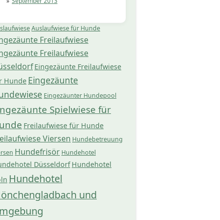
September 2013
slaufwiese
Auslaufwiese für Hunde
ngezäunte Freilaufwiese
ngezäunte Freilaufwiese
üsseldorf
Eingezäunte Freilaufwiese
Eingezäunte
r Hunde
undewiese
Eingezäunter Hundepool
ingezäunte Spielwiese für
unde
Freilaufwiese für Hunde
eilaufwiese Viersen
Hundebetreuung
Hundefrisör
ersen
Hundehotel
ndehotel Düsseldorf
Hundehotel
Hundehotel
ln
önchengladbach und
mgebung