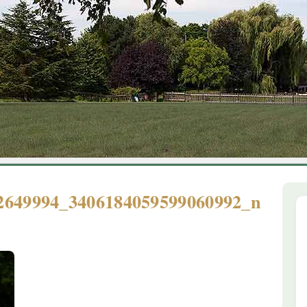
1
2
3
4
5
6
2649994_3406184059599060992_n