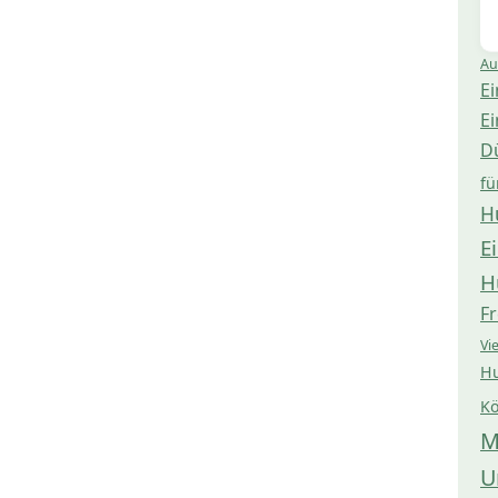
Au
Ei
Ei
D
fü
H
E
H
Fr
Vi
Hu
Kö
M
U