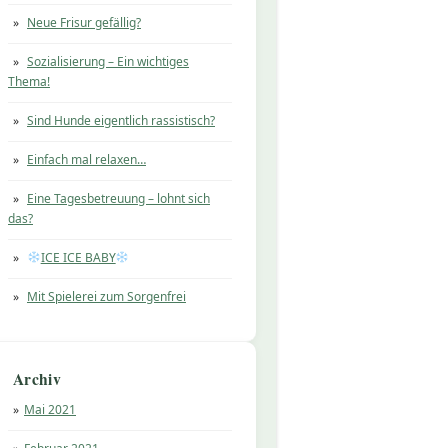
Neue Frisur gefällig?
Sozialisierung – Ein wichtiges
Thema!
Sind Hunde eigentlich rassistisch?
Einfach mal relaxen…
Eine Tagesbetreuung – lohnt sich
das?
ICE ICE BABY
Mit Spielerei zum Sorgenfrei
Archiv
Mai 2021