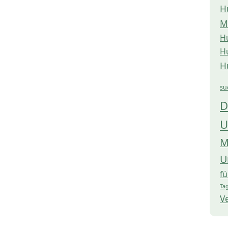
H
M
H
H
H
su
D
U
M
U
f
Tag
V