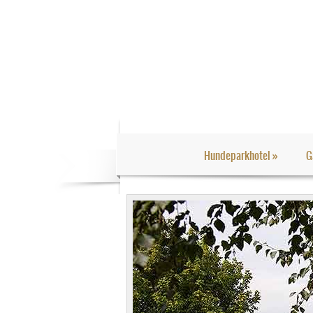
Hundeparkhotel
»
G