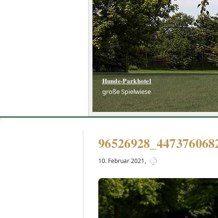
Hunde-Parkhotel
große Spielwiese
96526928_447376068
10. Februar 2021
,