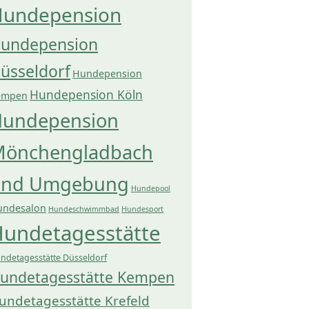
undepension
undepension
üsseldorf
Hundepension
Hundepension Köln
empen
undepension
önchengladbach
und Umgebung
Hundepool
undesalon
Hundeschwimmbad
Hundesport
undetagesstätte
ndetagesstätte Düsseldorf
undetagesstätte Kempen
undetagesstätte Krefeld