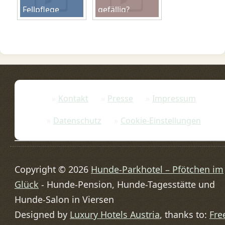
Fellpflege
gefällig?
Kontakt
Presse
Impressum
Datenschutz
Cookie-Einstellungen
Copyright © 2026
Hunde-Parkhotel – Pfötchen im
Glück
- Hunde-Pension, Hunde-Tagesstätte und
Hunde-Salon in Viersen
Designed by
Luxury Hotels Austria
, thanks to:
Fre