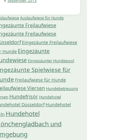
September 2013
slaufwiese
Auslaufwiese für Hunde
ngezäunte Freilaufwiese
ngezäunte Freilaufwiese
üsseldorf
Eingezäunte Freilaufwiese
Eingezäunte
r Hunde
undewiese
Eingezäunter Hundepool
ingezäunte Spielwiese für
unde
Freilaufwiese für Hunde
eilaufwiese Viersen
Hundebetreuung
Hundefrisör
ersen
Hundehotel
ndehotel Düsseldorf
Hundehotel
Hundehotel
ln
önchengladbach und
mgebung