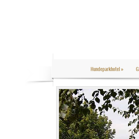
Hundeparkhotel
»
G