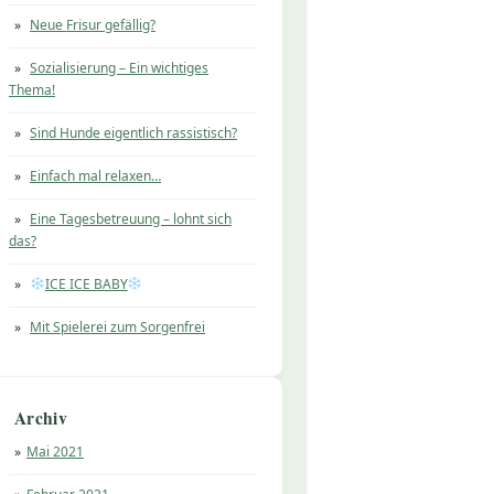
Neue Frisur gefällig?
Sozialisierung – Ein wichtiges
Thema!
Sind Hunde eigentlich rassistisch?
Einfach mal relaxen…
Eine Tagesbetreuung – lohnt sich
das?
ICE ICE BABY
Mit Spielerei zum Sorgenfrei
Archiv
Mai 2021