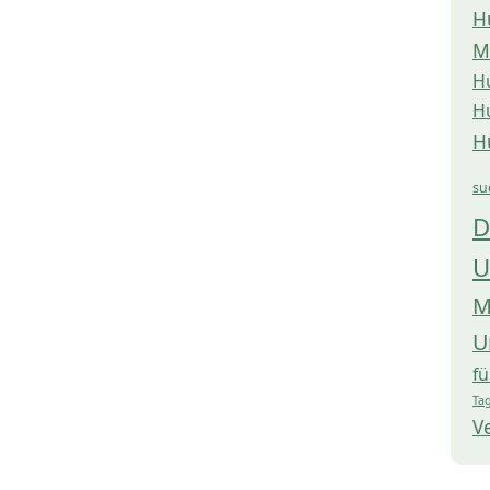
H
M
H
H
H
su
D
U
M
U
f
Tag
V