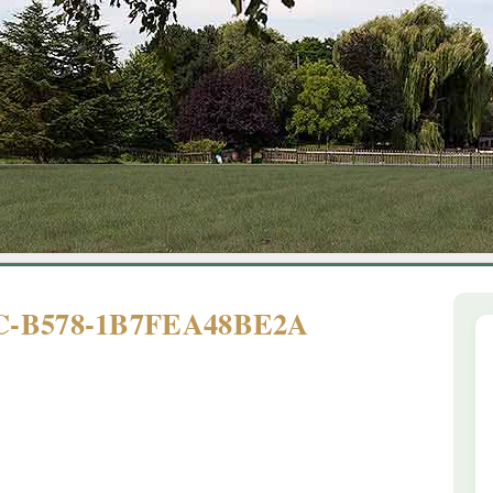
1
2
3
4
5
6
6C-B578-1B7FEA48BE2A