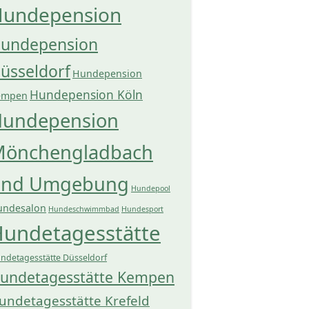
undepension
undepension
üsseldorf
Hundepension
Hundepension Köln
empen
undepension
önchengladbach
und Umgebung
Hundepool
undesalon
Hundeschwimmbad
Hundesport
undetagesstätte
ndetagesstätte Düsseldorf
undetagesstätte Kempen
undetagesstätte Krefeld