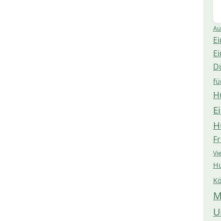
Au
Ei
Ei
D
fü
H
E
H
Fr
Vi
Hu
Kö
M
U