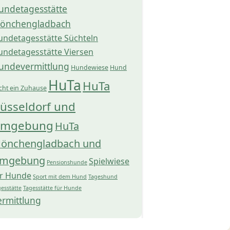
undetagesstätte
önchengladbach
undetagesstätte Süchteln
undetagesstätte Viersen
undevermittlung
Hundewiese
Hund
HuTa
HuTa
cht ein Zuhause
üsseldorf und
mgebung
HuTa
önchengladbach und
mgebung
Spielwiese
Pensionshunde
ür Hunde
Sport mit dem Hund
Tageshund
esstätte
Tagesstätte für Hunde
ermittlung