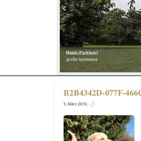
Hunde-Parkhotel
große Spielwiese
B2B4342D-077F-46
5. März 2019
,