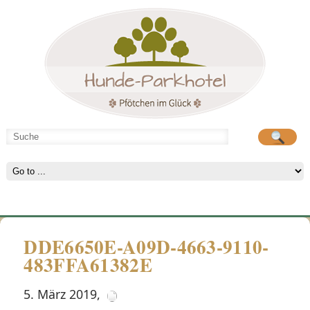
Hunde-Parkhotel
große Spielwiese
DDE6650E-A09D-4663-9110-
483FFA61382E
5. März 2019
,