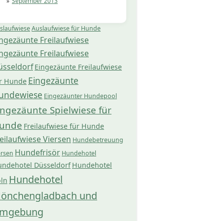
September 2013
slaufwiese
Auslaufwiese für Hunde
ngezäunte Freilaufwiese
ngezäunte Freilaufwiese
üsseldorf
Eingezäunte Freilaufwiese
Eingezäunte
r Hunde
undewiese
Eingezäunter Hundepool
ingezäunte Spielwiese für
unde
Freilaufwiese für Hunde
eilaufwiese Viersen
Hundebetreuung
Hundefrisör
ersen
Hundehotel
ndehotel Düsseldorf
Hundehotel
Hundehotel
ln
önchengladbach und
mgebung