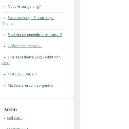
Neue Frisur gefällig?
Sozialisierung – Ein wichtiges
Thema!
Sind Hunde eigentlich rassistisch?
Einfach mal relaxen…
Eine Tagesbetreuung – lohnt sich
das?
ICE ICE BABY
Mit Spielerei zum Sorgenfrei
Archiv
Mai 2021