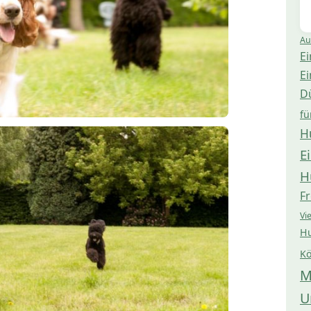
Au
Ei
Ei
D
fü
H
E
H
Fr
Vi
Hu
Kö
M
U