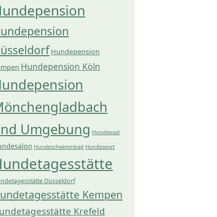
undepension
undepension
üsseldorf
Hundepension
Hundepension Köln
empen
undepension
önchengladbach
und Umgebung
Hundepool
undesalon
Hundeschwimmbad
Hundesport
undetagesstätte
ndetagesstätte Düsseldorf
undetagesstätte Kempen
undetagesstätte Krefeld