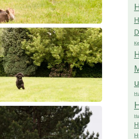
H
H
D
K
H
M
H
H
Hu
H
H