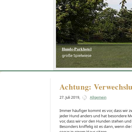
Hunde-Parkhotel
Hunde-Parkhotel
große Spielwiese
große Spielwiese
Achtung: Verwechslu
27. Juli 2019
,
Allgemein
Immer häufiger kommt es vor, dass wir z
jeder Hund anders und hat besondere Me
vor, dass wir vor den Hunden stehen und 
Besonders kniffelig ist es dann, wenn d
sogar in einem Haus sitzen.