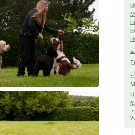
H
M
H
H
H
su
D
U
M
U
f
Tag
V