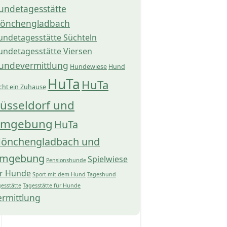
undetagesstätte
önchengladbach
undetagesstätte Süchteln
undetagesstätte Viersen
undevermittlung
Hundewiese
Hund
HuTa
HuTa
cht ein Zuhause
üsseldorf und
mgebung
HuTa
önchengladbach und
mgebung
Spielwiese
Pensionshunde
ür Hunde
Sport mit dem Hund
Tageshund
esstätte
Tagesstätte für Hunde
ermittlung