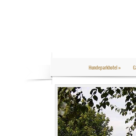
Hundeparkhotel
»
G